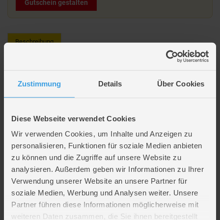
Gutschein gestalten
Beschreibung
Baby born - Deluxe Fahrrad Set - 43 cm
Zustimmung
Details
Über Cookies
Lieferumfang: 1 BABY born Fahrradset
Outfit, Brille, Handschuhe
Diese Webseite verwendet Cookies
Passend für die 43 cm große BABY born
Wir verwenden Cookies, um Inhalte und Anzeigen zu
Puppe und Fahrrad nicht enthalten
personalisieren, Funktionen für soziale Medien anbieten
Altersempfehlung: ab 3 Jahren
zu können und die Zugriffe auf unsere Website zu
analysieren. Außerdem geben wir Informationen zu Ihrer
Artikelmerkmale
Verwendung unserer Website an unsere Partner für
soziale Medien, Werbung und Analysen weiter. Unsere
Altersempfehlung
ab 3 Jahre
Partner führen diese Informationen möglicherweise mit
Verpackungsmaße
Länge ca. 40,5 cm
weiteren Daten zusammen, die Sie ihnen bereitgestellt