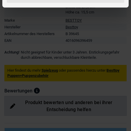
Verpackungsmaße
Länge ca. 85 cm
Breite ca. 27,5 cm
Höhe ca. 15,5 cm
Marke
BESTTOY
Hersteller
Besttoy
Artikelnummer des Herstellers
B 39645
EAN
4016096396459
Achtung!
Nicht geeignet für Kinder unter 3 Jahren. Erstickungsgefahr
durch abbrechbare, verschluckbare Kleinteile.
Hier findest du mehr
Spielzeug
oder passendes hierzu unter
Besttoy
Puppen+Puppenzubehör
Bewertungen
Produkt bewerten und anderen bei ihrer
Entscheidung helfen