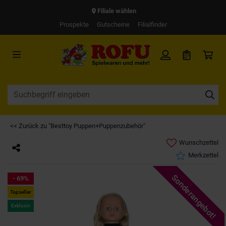
Filiale wählen
Prospekte
Gutscheine
Filialfinder
<< Zurück zu "Besttoy Puppen+Puppenzubehör"
Wunschzettel
Merkzettel
Sonderangebot!
- 69%
Topseller
Exklusiv