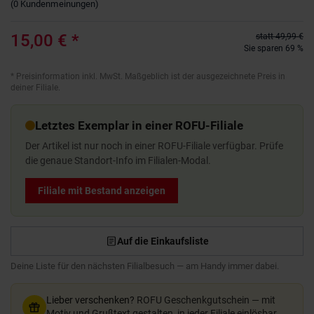
(
0
Kundenmeinungen
)
15,00 €
*
statt
49,99 €
Sie sparen 69 %
*
Preisinformation inkl. MwSt. Maßgeblich ist der ausgezeichnete Preis in
deiner Filiale.
Letztes Exemplar in einer ROFU-Filiale
Der Artikel ist nur noch in einer ROFU-Filiale verfügbar. Prüfe
die genaue Standort-Info im Filialen-Modal.
Filiale mit Bestand anzeigen
Auf die Einkaufsliste
Deine Liste für den nächsten Filialbesuch — am Handy immer dabei.
Lieber verschenken?
ROFU Geschenkgutschein — mit
Motiv und Grußtext gestalten, in jeder Filiale einlösbar.