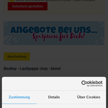
Gutschein gestalten
Beschreibung
Besttoy - Laufpuppe Josy - blond
Die hübsche Laufpuppe heißt Josy und hat ein tolles Outfit an. Die langen
blonden Haare, sind ideal um ihr tolle Frisuren zu zaubern. Sie ist ca. 86
cm groß und kann neben dir herlaufen. Dafür nimmt man sie an der Hand
und stellt sie so auf, dass ein Bein in der Luft ist. Dieses Bein geht dann
Zustimmung
Details
Über Cookies
automatisch nach vorne und sie läuft mit dir.
Für die Lauffunktion sind keine Batterien nötig.