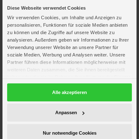
Lieferumfang: 1 x Laufpuppe - Josy
Diese Webseite verwendet Cookies
Inhalt:
1 x Puppe
Wir verwenden Cookies, um Inhalte und Anzeigen zu
1 x Kleid
personalisieren, Funktionen für soziale Medien anbieten
1 x Leggins
zu können und die Zugriffe auf unsere Website zu
1 x Paar Schuhe
analysieren. Außerdem geben wir Informationen zu Ihrer
Puppengröße: ca. 86 cm
Verwendung unserer Website an unsere Partner für
Altersempfehlung: ab 3 Jahren
soziale Medien, Werbung und Analysen weiter. Unsere
Hersteller: Besttoy
Partner führen diese Informationen möglicherweise mit
Hersteller-Artikelnr.: B 39645
weiteren Daten zusammen, die Sie ihnen bereitgestellt
haben oder die sie im Rahmen Ihrer Nutzung der Dienste
gesammelt haben.
Erlebe die vielfältige Welt der
Puppen
– von Babypuppen mit
Datenschutzerklärung
Alle akzeptieren
realistischen Funktionen bis hin zu zauberhaften Mini-Prinzessinnen –
finde das perfekte Spielzeug für jedes Kind.
Anpassen
Artikelmerkmale
Nur notwendige Cookies
Altersempfehlung
ab 3 Jahre