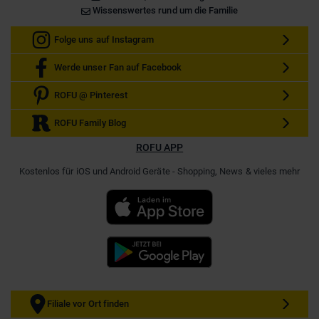
Wissenswertes rund um die Familie
Folge uns auf Instagram
Werde unser Fan auf Facebook
ROFU @ Pinterest
ROFU Family Blog
ROFU APP
Kostenlos für iOS und Android Geräte - Shopping, News & vieles mehr
Filiale vor Ort finden