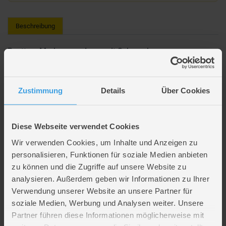
Beschreibung
Besttoy- Modepuppe Lucy mit Schmuck
Lieferumfang: 1 x Besttoy - Modepuppe Lucy mit Schmuck
Inhalt:
Zustimmung
Details
Über Cookies
Modepuppe mit Kleidung und Tasche
Modeschmuck für die Puppe
Puppengröße: ca. 29 cm
Diese Webseite verwendet Cookies
Altersempfehlung: ab 3 Jahren
Wir verwenden Cookies, um Inhalte und Anzeigen zu
Hersteller: Besttoy
personalisieren, Funktionen für soziale Medien anbieten
Hersteller-Artikelnr.: B 39978
zu können und die Zugriffe auf unsere Website zu
analysieren. Außerdem geben wir Informationen zu Ihrer
Verwendung unserer Website an unsere Partner für
Artikelmerkmale
soziale Medien, Werbung und Analysen weiter. Unsere
Partner führen diese Informationen möglicherweise mit
Altersempfehlung
ab 3 Jahre