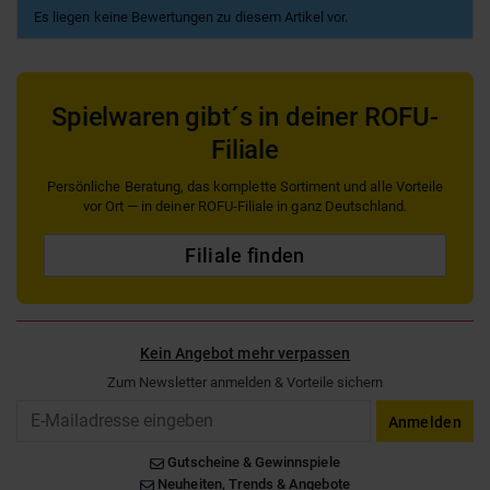
Es liegen keine Bewertungen zu diesem Artikel vor.
Spielwaren gibt´s in deiner ROFU-
Filiale
Persönliche Beratung, das komplette Sortiment und alle Vorteile
vor Ort — in deiner ROFU-Filiale in ganz Deutschland.
Filiale finden
Kein Angebot mehr verpassen
Zum Newsletter anmelden & Vorteile sichern
Email
Anmelden
Gutscheine & Gewinnspiele
Neuheiten, Trends & Angebote