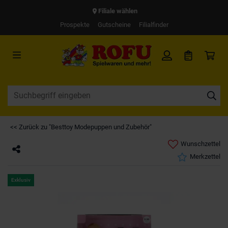
Filiale wählen
Prospekte
Gutscheine
Filialfinder
<< Zurück zu "Besttoy Modepuppen und Zubehör"
Wunschzettel
Merkzettel
Exklusiv