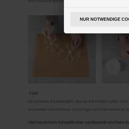
eine hübsche winterliche Fensterdeko.
NUR NOTWENDIGE CO
Fazit:
Ein schönes Bastelprojekt, das du mit Kindern jeden Alter
wunderbar verschenken und bringen euch ein bisschen 
Viel Freude beim Schneeflocken nachbasteln und beim G