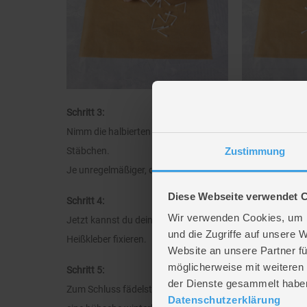
Schritt 3:
Nimm die halbierten Wattestäbchen und klebe diese mit de
Zustimmung
Stäbchen.
Je unregelmäßiger, desto natürlicher wirkt die Schneefloc
Diese Webseite verwendet 
Schritt 4:
Wir verwenden Cookies, um I
Jetzt kannst du deine Schneeflocke mit dem Dekoband um
und die Zugriffe auf unsere 
Heißkleber fixieren.
Website an unsere Partner fü
möglicherweise mit weiteren
Schritt 5:
der Dienste gesammelt habe
Zum Schluss fädelst du einfach einen Faden oder eine t
Datenschutzerklärung