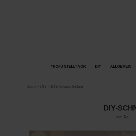
#ROFU STELLT VOR
DIY
ALLGEMEIN
Home
»
DIY
»
DIY-Schneeflocken
DIY-SC
von
Kai