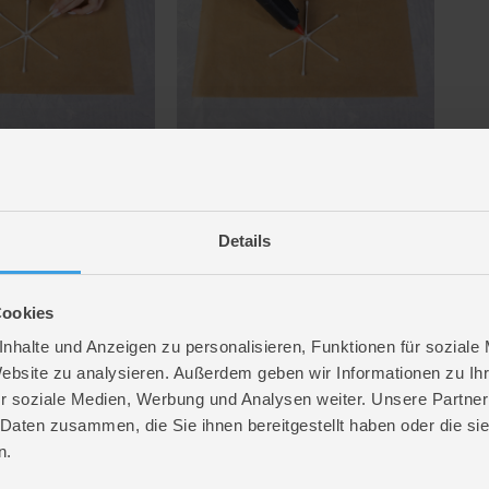
r Heißklebepistole als kleine „Äste“ an die Enden der langen
Details
ke später.
Cookies
nhalte und Anzeigen zu personalisieren, Funktionen für soziale
wickeln und das Ganze an ein paar Stellen mit kleinen Punkten
Website zu analysieren. Außerdem geben wir Informationen zu I
r soziale Medien, Werbung und Analysen weiter. Unsere Partner
 Daten zusammen, die Sie ihnen bereitgestellt haben oder die s
n.
ransparente Schnur durch eine der Öffnungen und schon hast du