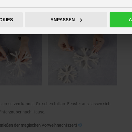
OKIES
ANPASSEN
A
s umsetzen kannst. Sie sehen toll am Fenster aus, lassen sich
Winterzauber nach Hause.
enießen der magischen Vorweihnachtszeit!