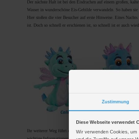
Der nächste Halt ist bei den Eisdrachen auf einem großen, kalt
Wasser in wunderschöne Eis-Gebilde verwandeln. So haben sie ei
Hier stoßen die vier Besucher auf erste Hinweise. Eines Nachts
ist. Doch so schnell er erschienen ist, so schnell ist er auch w
Zustimmung
Diese Webseite verwendet 
Ihr weiterer Weg führt die vier Elementdrachen zu den Blitzdr
Wir verwenden Cookies, um I
wichtige Informationen für Nessi und ihre Freunde. Sie konnte