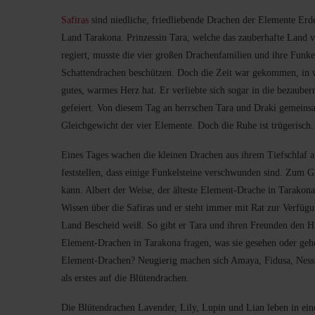
Safiras
sind niedliche, friedliebende Drachen der Elemente Erde
Land Tarakona. Prinzessin Tara, welche das zauberhafte Land 
regiert, musste die vier großen Drachenfamilien und ihre Funke
Schattendrachen beschützen. Doch die Zeit war gekommen, in we
gutes, warmes Herz hat. Er verliebte sich sogar in die bezaube
gefeiert. Von diesem Tag an herrschen Tara und Draki gemeins
Gleichgewicht der vier Elemente. Doch die Ruhe ist trügerisch.
Eines Tages wachen die kleinen Drachen aus ihrem Tiefschlaf 
feststellen, dass einige Funkelsteine verschwunden sind. Zum G
kann. Albert der Weise, der älteste Element-Drache in Tarakon
Wissen über die Safiras und er steht immer mit Rat zur Verfügu
Land Bescheid weiß. So gibt er Tara und ihren Freunden den Hi
Element-Drachen in Tarakona fragen, was sie gesehen oder geh
Element-Drachen? Neugierig machen sich Amaya, Fidusa, Nessi
als erstes auf die Blütendrachen.
Die Blütendrachen Lavender, Lily, Lupin und Lian leben in ei