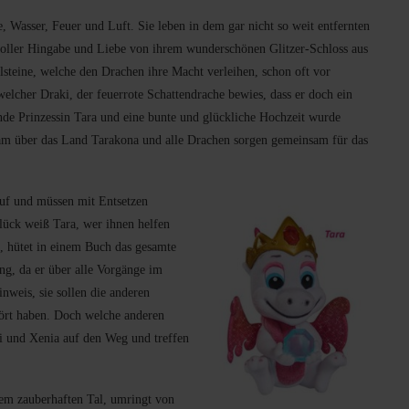
, Wasser, Feuer und Luft. Sie leben in dem gar nicht so weit entfernten
voller Hingabe und Liebe von ihrem wunderschönen Glitzer-Schloss aus
lsteine, welche den Drachen ihre Macht verleihen, schon oft vor
lcher Draki, der feuerrote Schattendrache bewies, dass er doch ein
rnde Prinzessin Tara und eine bunte und glückliche Hochzeit wurde
am über das Land Tarakona und alle Drachen sorgen gemeinsam für das
auf und müssen mit Entsetzen
lück weiß Tara, wer ihnen helfen
a, hütet in einem Buch das gesamte
ng, da er über alle Vorgänge im
nweis, sie sollen die anderen
ört haben. Doch welche anderen
 und Xenia auf den Weg und treffen
nem zauberhaften Tal, umringt von