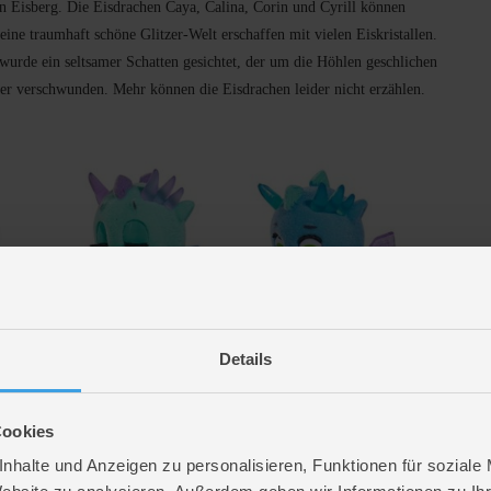
en Eisberg. Die Eisdrachen Caya, Calina, Corin und Cyrill können
ne traumhaft schöne Glitzer-Welt erschaffen mit vielen Eiskristallen.
 wurde ein seltsamer Schatten gesichtet, der um die Höhlen geschlichen
ieder verschwunden. Mehr können die Eisdrachen leider nicht erzählen.
Details
Cookies
achen auf dem Gewitterberg. Zahra, Zirri, Zoran und Zephir haben
nhalte und Anzeigen zu personalisieren, Funktionen für soziale
n den ehemals vertriebenen Prinz der Nachtdrachen, Mareon,