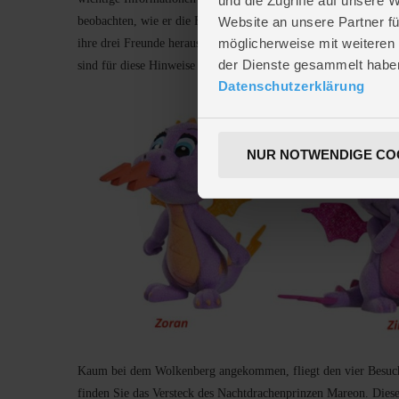
und die Zugriffe auf unsere 
Website an unsere Partner fü
beobachten, wie er die Funkelsteine gestohlen hat. Leider konn
möglicherweise mit weiteren
ihre drei Freunde herausfinden können, wo er sich versteckt häl
der Dienste gesammelt habe
sind für diese Hinweise überaus dankbar und verabschieden sic
Datenschutzerklärung
NUR NOTWENDIGE CO
Kaum bei dem Wolkenberg angekommen, fliegt den vier Besuche
finden Sie das Versteck des Nachtdrachenprinzen Mareon. Dieses