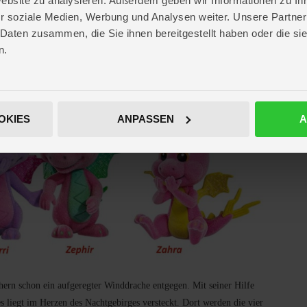
Website zu analysieren. Außerdem geben wir Informationen zu I
r soziale Medien, Werbung und Analysen weiter. Unsere Partner
ten sie ihn nicht aufhalten. Dennoch haben sie einen Tipp, wo Nessi und
 Daten zusammen, die Sie ihnen bereitgestellt haben oder die s
t – bei den Winddrachen Bela, Bruna, Beric und Basil. Die vier Safiras
n.
h von ihren neuen Freunden.
OKIES
ANPASSEN
A
rn schon ein aufgeregter Winddrache entgegen. Mit seiner Hilfe
 liegt im Herzen des Nachtgebirges versteckt. Dort werden die vier