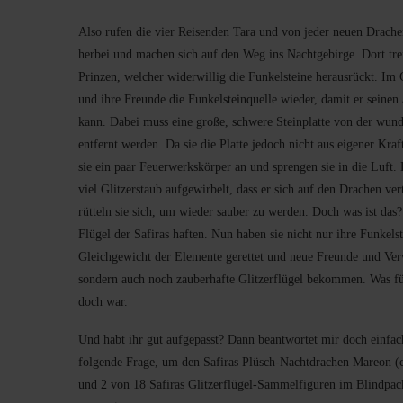
Also rufen die vier Reisenden Tara und von jeder neuen Drach
herbei und machen sich auf den Weg ins Nachtgebirge. Dort tre
Prinzen, welcher widerwillig die Funkelsteine herausrückt. Im
und ihre Freunde die Funkelsteinquelle wieder, damit er sein
kann. Dabei muss eine große, schwere Steinplatte von der wund
entfernt werden. Da sie die Platte jedoch nicht aus eigener Kra
sie ein paar Feuerwerkskörper an und sprengen sie in die Luft
viel Glitzerstaub aufgewirbelt, dass er sich auf den Drachen vert
rütteln sie sich, um wieder sauber zu werden. Doch was ist das?
Flügel der Safiras haften. Nun haben sie nicht nur ihre Funkelst
Gleichgewicht der Elemente gerettet und neue Freunde und Ver
sondern auch noch zauberhafte Glitzerflügel bekommen. Was fü
doch war.
Und habt ihr gut aufgepasst? Dann beantwortet mir doch einfac
folgende Frage, um den Safiras Plüsch-Nachtdrachen Mareon (
und 2 von 18 Safiras Glitzerflügel-Sammelfiguren im Blindpac