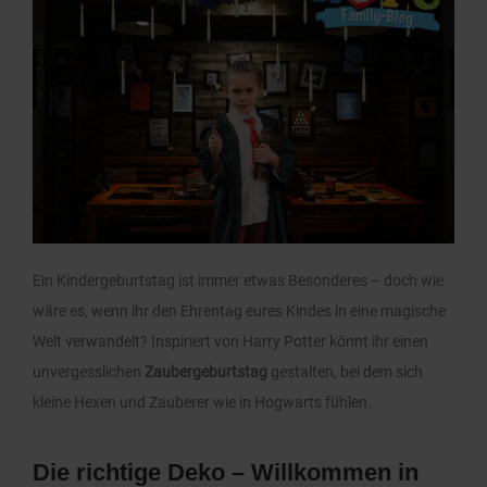
Ein Kindergeburtstag ist immer etwas Besonderes – doch wie
wäre es, wenn ihr den Ehrentag eures Kindes in eine magische
Welt verwandelt? Inspiriert von Harry Potter könnt ihr einen
unvergesslichen
Zaubergeburtstag
gestalten, bei dem sich
kleine Hexen und Zauberer wie in Hogwarts fühlen.
Die richtige Deko – Willkommen in