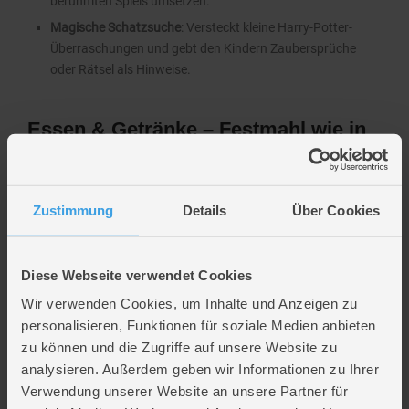
berühmten Spiels umsetzen.
Magische Schatzsuche
: Versteckt kleine Harry-Potter-
Überraschungen und gebt den Kindern Zaubersprüche
oder Rätsel als Hinweise.
Essen & Getränke – Festmahl wie in
Hogwarts
Natürlich darf auch ein zauberhaftes Buffet nicht fehlen:
Zustimmung
Details
Über Cookies
Butterbier (alkoholfrei)
: Mit Vanillesirup, Limo und Sahne
zaubert ihr den beliebten Zaubertrank.
Diese Webseite verwendet Cookies
Schokofrösche & Bertie Botts Bohnen
: Kleine Naschereien,
Wir verwenden Cookies, um Inhalte und Anzeigen zu
die sofort Hogwarts-Flair verbreiten.
personalisieren, Funktionen für soziale Medien anbieten
zu können und die Zugriffe auf unsere Website zu
Zauberstäbe zum Knabbern
: Salzstangen mit Schokolade
analysieren. Außerdem geben wir Informationen zu Ihrer
überzogen.
Verwendung unserer Website an unsere Partner für