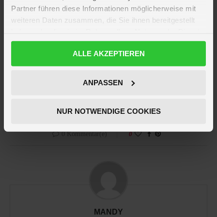
auch von den neuen Songs zu der Serie begeistert sein.
Partner führen diese Informationen möglicherweise mit
weiteren Daten zusammen, die Sie ihnen bereitgestellt
Aber nun seid ihr an der Reihe:
Wer ist Eure Lieblings-Disney
haben oder die sie im Rahmen Ihrer Nutzung der Dienste
Princess?
Die naturliebende Pocahontas, die belesene Belle
gesammelt haben.
oder Rapunzel mit ihrem langen Haar?
ALLE AKZEPTIEREN
Datenschutzerklärung
Übrigens: bei uns findest du auch passende Fanartikel, schau
ANPASSEN
einfach mal bei unserem
Film und Serien Merchandise
vorbei!
NUR NOTWENDIGE COOKIES
0 Kommentar(e)
0
MANDY