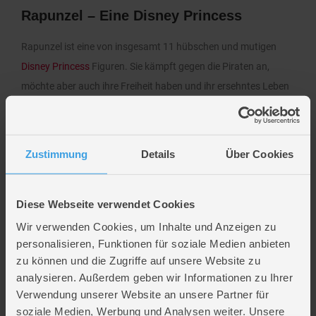
Rapunzel – Eine Disney Princess
Rapunzel ist eine von insgesamt 11 hübschen und mutigen
Disney Princess
Figuren. Sie kämpft gegen die Piraten an,
möchte aber auch ihre Freiheit haben und ihr ersehntes Leben
genießen.
Der Gauner Flynn Rider heißt in Wirklichkeit Eugene Fitzherbert.
Zustimmung
Details
Über Cookies
Da er sich für diesen Namen schämte, verschwieg er ihn.
Eugene ist Rapunzels Herzprinz. Trotz immer wieder
kommenden Problemen und Missverständnissen möchte
Diese Webseite verwendet Cookies
Eugene die Disney Princess heiraten.
Wir verwenden Cookies, um Inhalte und Anzeigen zu
personalisieren, Funktionen für soziale Medien anbieten
In dem Kurzfilm „Verföhnt, verlobt, verheiratet“ hat Rapunzel
zu können und die Zugriffe auf unsere Website zu
ihre alte brünette Kurzhaarfrisur zurück.
analysieren. Außerdem geben wir Informationen zu Ihrer
Verwendung unserer Website an unsere Partner für
Neben einer einzigartigen Story werden Fans von Rapunzel
soziale Medien, Werbung und Analysen weiter. Unsere