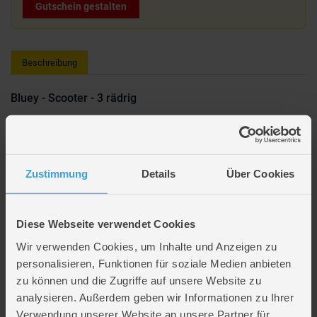
Gutschein gestalten
Beschreibung
Bluey - Scooter - 3 rädrig
Cooler Scooter im Bluey Design
Ergonomische Griffe
Zustimmung
Details
Über Cookies
Rutschfeste Fußstütze
Fördert Gleichgewicht und Motorik
Diese Webseite verwendet Cookies
Lieferumfang
Wir verwenden Cookies, um Inhalte und Anzeigen zu
personalisieren, Funktionen für soziale Medien anbieten
zu können und die Zugriffe auf unsere Website zu
Artikelmerkmale
analysieren. Außerdem geben wir Informationen zu Ihrer
Verwendung unserer Website an unsere Partner für