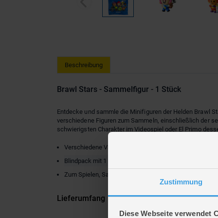
Beschreibung
Brawl Stars - Sammelfigur - 1 Stück
Entdecke und sammle die Minifiguren der Helden Brawl Star
verschiedene Figuren zum Sammeln, einschließlich der se
schwierigsten Charakter im Videospiel oder El Primo dessen
Verschiedene Varianten (leider nicht auswählbar)
Blindpack mit 1 von 24 Figuren der Serie 1
Zum Spielen, Sammeln und Tauschen
Zustimmung
Lieferumfang
Diese Webseite verwendet 