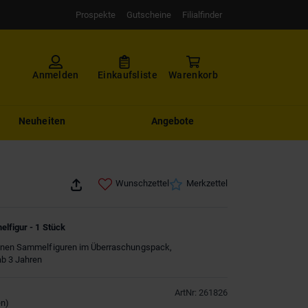
Prospekte
Gutscheine
Filialfinder
Anmelden
Einkaufsliste
Warenkorb
Neuheiten
Angebote
Wunschzettel
Merkzettel
lfigur - 1 Stück
enen Sammelfiguren im Überraschungspack,
ab 3 Jahren
ArtNr
:
261826
en
)