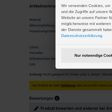
Wir verwenden Cookies, um I
Artikelmerkmale
und die Zugriffe auf unsere 
Website an unsere Partner fü
Material
Kunststo
möglicherweise mit weiteren
Altersempfehlung
ab 3 Jah
der Dienste gesammelt habe
Verpackungsmaße
Länge ca
Datenschutzerklärung
Breite ca
Höhe ca.
Lizenz
Brawl St
Hersteller
joojee
Nur notwendige Cook
Artikelnummer des Herstellers
14653
EAN
4260636
Achtung!
Nicht geeignet für Kinder unter 3 Jahren. Versch
Hier findest du mehr
Spielzeug
oder passendes hierzu u
Bewertungen
Produkt bewerten und anderen bei ihr