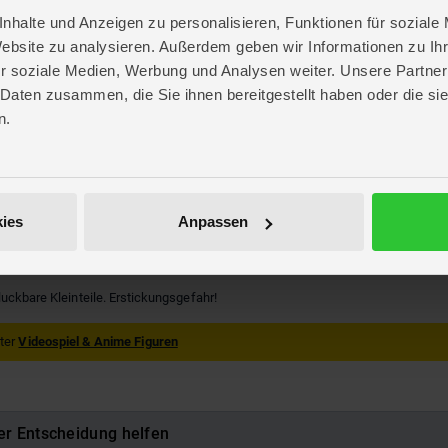
nhalte und Anzeigen zu personalisieren, Funktionen für soziale
Website zu analysieren. Außerdem geben wir Informationen zu I
r soziale Medien, Werbung und Analysen weiter. Unsere Partner
ff
 Daten zusammen, die Sie ihnen bereitgestellt haben oder die s
re
n.
. 15,3 cm
. 11,2 cm
 3,5 cm
ars
ies
Anpassen
947155
luckbare Kleinteile. Erstickungsgefahr!
nter
Videospiel & Anime Figuren
er Entscheidung helfen