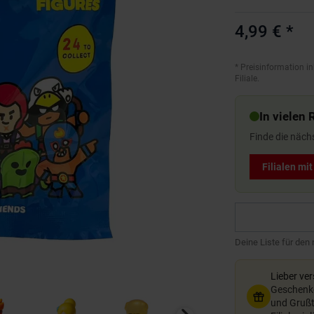
4,99 €
*
*
Preisinformation in
Filiale.
In vielen 
Finde die näch
Filialen mi
Deine Liste für den
Lieber ve
Geschenkg
und Grußte