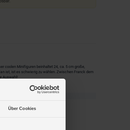
lösbar.
r coolen Minifiguren beinhaltet 24, ca. 5 cm große,
an ist, ist es schwierig zu wählen. Zwischen Franck dem
ge Auswahl!
Über Cookies