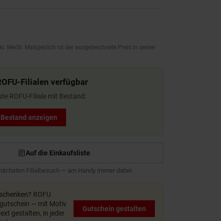
kl. MwSt. Maßgeblich ist der ausgezeichnete Preis in deiner
ROFU-Filialen verfügbar
ste ROFU-Filiale mit Bestand:
t Bestand anzeigen
Auf die Einkaufsliste
 nächsten Filialbesuch — am Handy immer dabei.
rschenken?
ROFU
utschein — mit Motiv
Gutschein gestalten
xt gestalten, in jeder