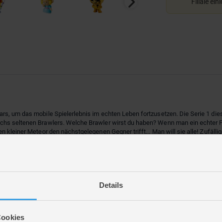
Filiale ein
s, um das mobile Spielerlebnis im echten Leben fortzusetzen. Die Serie 1 diese
chs seltenen Brawlers. Welche Brawler wirst du haben? Wenn man ein echter F
 kleiner Meteor den nächstgelegenen Gegner trifft... Man will sie alle! Zufälli
Details
Cookies