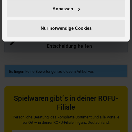
Hier findest du mehr
Wohnen & Deko
oder passendes hierzu unter
Anpassen
Wanddeko
Bewertungen
Nur notwendige Cookies
Produkt bewerten und anderen bei ihrer
Entscheidung helfen
Es liegen keine Bewertungen zu diesem Artikel vor.
Spielwaren gibt´s in deiner ROFU-
Filiale
Persönliche Beratung, das komplette Sortiment und alle Vorteile
vor Ort — in deiner ROFU-Filiale in ganz Deutschland.