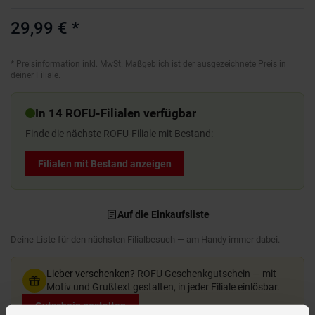
29,99 €
*
*
Preisinformation inkl. MwSt. Maßgeblich ist der ausgezeichnete Preis in
deiner Filiale.
In 14 ROFU-Filialen verfügbar
Finde die nächste ROFU-Filiale mit Bestand:
Filialen mit Bestand anzeigen
Auf die Einkaufsliste
Deine Liste für den nächsten Filialbesuch — am Handy immer dabei.
Lieber verschenken?
ROFU Geschenkgutschein — mit
Motiv und Grußtext gestalten, in jeder Filiale einlösbar.
Gutschein gestalten