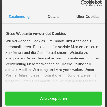
Beschreibung
Zustimmung
Details
Über Cookies
Dekoregal mit 4 Fächern weiß - ca. 46 x 12 x 57 cm
Diese Webseite verwendet Cookies
Wir verwenden Cookies, um Inhalte und Anzeigen zu
Artikelmerkmale
personalisieren, Funktionen für soziale Medien anbieten
zu können und die Zugriffe auf unsere Website zu
analysieren. Außerdem geben wir Informationen zu Ihrer
Farbe
weiß
Verwendung unserer Website an unsere Partner für
Material
Holz
soziale Medien, Werbung und Analysen weiter. Unsere
Verpackungsmaße
Länge ca. 57,3 cm
Breite ca. 45,8 cm
Partner führen diese Informationen möglicherweise mit
Höhe ca. 12,5 cm
weiteren Daten zusammen, die Sie ihnen bereitgestellt
Marke
Mica Living
haben oder die sie im Rahmen Ihrer Nutzung der Dienste
Hersteller
MICA Living
gesammelt haben.
Artikelnummer des Herstellers
B 50481
Datenschutzerklärung
Alle akzeptieren
EAN
4016096504816