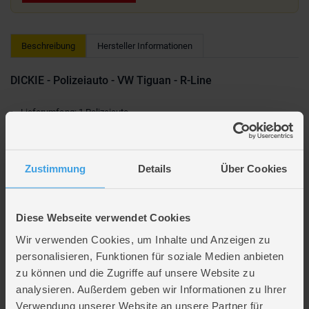
Beschreibung
Hersteller Informationen
DICKIE - Polizeiauto - VW Tiguan - R-Line
Lieferumfang: 1 Polizeiauto
VW Tiguan R-Line
Mit Licht und Sound
Länge: ca. 25 cm
Zustimmung
Details
Über Cookies
Freilauf
Maßstab 1:18
2 x 1,5 V-R6 Batterien (nicht enthalten)
Diese Webseite verwendet Cookies
Altersempfehlung: ab 3 Jahre
Wir verwenden Cookies, um Inhalte und Anzeigen zu
Hersteller: Dickie
Hersteller Art.Nr.: 203714013
personalisieren, Funktionen für soziale Medien anbieten
zu können und die Zugriffe auf unsere Website zu
analysieren. Außerdem geben wir Informationen zu Ihrer
Artikelmerkmale
Verwendung unserer Website an unsere Partner für