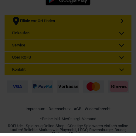
Filiale vor Ort finden
Einkaufen
Service
Über ROFU
Kontakt
Impressum
Datenschutz
AGB
Widerrufsrecht
*Preise inkl. MwSt. zzgl. Versand
ROFU.de - Spielzeug Online-Shop - Günstige Spielwaren einfach online
kaufen! Beliebte Marken wie Playmobil, LEGO, Ravensburger, Bruder,
Simba und Besttoy.