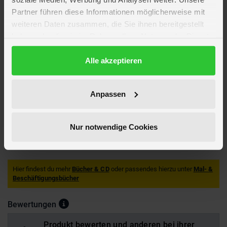
Hersteller-Artikelnr.: 8459
Partner führen diese Informationen möglicherweise mit
Verlag: Frech / Topp
weiteren Daten zusammen, die Sie ihnen bereitgestellt
haben oder die sie im Rahmen Ihrer Nutzung der Dienste
gesammelt haben.
Artikelmerkmale
Datenschutzerklärung
Alle akzeptieren
Verpackungsmaße
Länge ca. 21,2 cm
Breite ca. 28,1 cm
Anpassen
Höhe ca. 1,1 cm
Marke
TOPP
Hersteller
Frech Verlag
Nur notwendige Cookies
Artikelnummer des Herstellers
670/08459
ISBN
978-3-77248-459-9
Hier findest du mehr
Bücher & CD
oder passendes hierzu unter
Mal- &
Beschäftigungsbücher
Bewertungen
Produkt bewerten und anderen bei ihrer