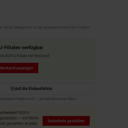
kl. MwSt. Maßgeblich ist der ausgezeichnete Preis in deiner
U-Filialen verfügbar
ste ROFU-Filiale mit Bestand:
t Bestand anzeigen
Auf die Einkaufsliste
 nächsten Filialbesuch — am Handy immer dabei.
rschenken?
ROFU
utschein — mit Motiv
Gutschein gestalten
xt gestalten, in jeder