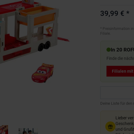
39,99 €
*
*
Preisinformation in
Filiale.
In 20 ROF
Finde die näch
Filialen mi
Deine Liste für den
Lieber ve
Geschenkg
und Grußte