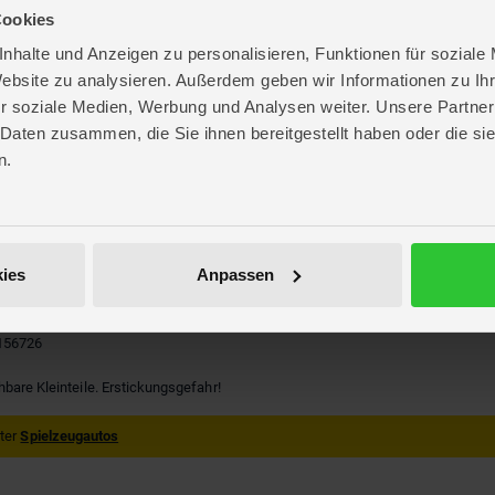
Cookies
nhalte und Anzeigen zu personalisieren, Funktionen für soziale
Website zu analysieren. Außerdem geben wir Informationen zu I
r soziale Medien, Werbung und Analysen weiter. Unsere Partner
 Daten zusammen, die Sie ihnen bereitgestellt haben oder die s
re
n.
. 35,8 cm
. 25,9 cm
 8,8 cm
IXAR - Cars
ies
Anpassen
156726
hbare Kleinteile. Erstickungsgefahr!
nter
Spielzeugautos