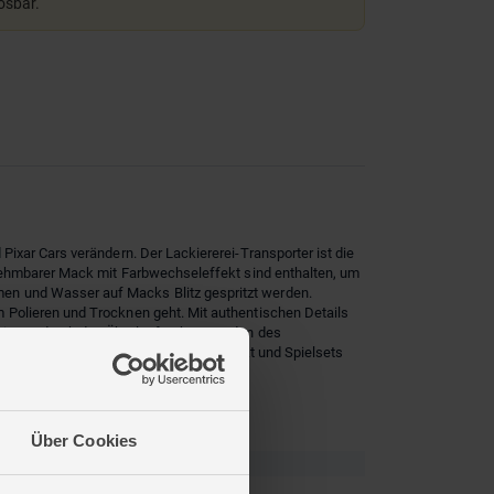
lösbar.
ixar Cars verändern. Der Lackiererei-Transporter ist die
bnehmbarer Mack mit Farbwechseleffekt sind enthalten, um
en und Wasser auf Macks Blitz gespritzt werden.
 Polieren und Trocknen geht. Mit authentischen Details
inigung durch den Überlauftank am Boden des
 und weitere Autos mit Farbwechseleffekt und Spielsets
Über Cookies