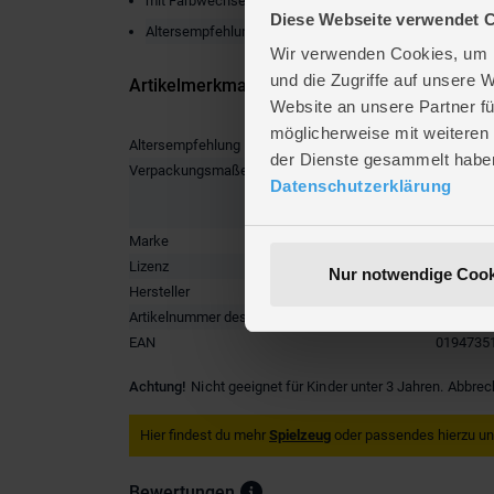
mit Farbwechseleffekt
Diese Webseite verwendet 
Altersempfehlung: ab 4 Jahren
Wir verwenden Cookies, um I
und die Zugriffe auf unsere 
Artikelmerkmale
Website an unsere Partner fü
möglicherweise mit weiteren
Altersempfehlung
ab 4 Jah
der Dienste gesammelt habe
Verpackungsmaße
Länge ca
Datenschutzerklärung
Breite ca
Höhe ca.
Marke
Mattel
Lizenz
Disney P
Nur notwendige Cook
Hersteller
Mattel
Artikelnummer des Herstellers
HPD82
EAN
0194735
Achtung!
Nicht geeignet für Kinder unter 3 Jahren. Abbrec
Hier findest du mehr
Spielzeug
oder passendes hierzu u
Bewertungen