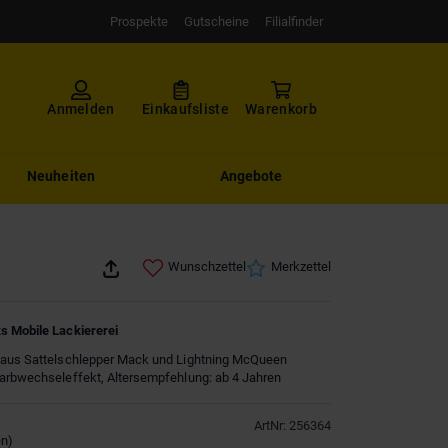
Prospekte
Gutscheine
Filialfinder
Anmelden
Einkaufsliste
Warenkorb
Neuheiten
Angebote
Wunschzettel
Merkzettel
s Mobile Lackiererei
 aus Sattelschlepper Mack und Lightning McQueen
Farbwechseleffekt, Altersempfehlung: ab 4 Jahren
ArtNr
:
256364
en
)