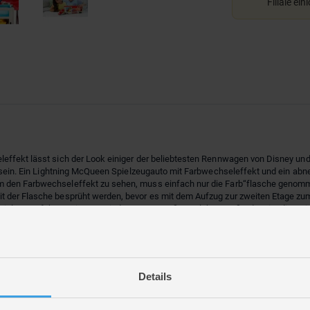
Filiale ein
ffekt lässt sich der Look einiger der beliebtesten Rennwagen von Disney und P
zu sein. Ein Lightning McQueen Spielzeugauto mit Farbwechseleffekt und ein a
m den Farbwechseleffekt zu sehen, muss einfach nur die Farb“flasche genomm
t der Flasche besprüht werden, bevor es mit dem Aufzug zur zweiten Etage zum
Spielset perfekt, um immer wieder neuen Spaß zu erleben. Außerdem ist die Re
b 4 Jahren können ihrer Fantasie bei ganztägigem Spielspaß freien Lauf lassen
rhältlich. Abweichungen in Farbe und Gestaltung vorbehalten.
ufregenden Fahrspaß ins Kinderzimmer.
Details