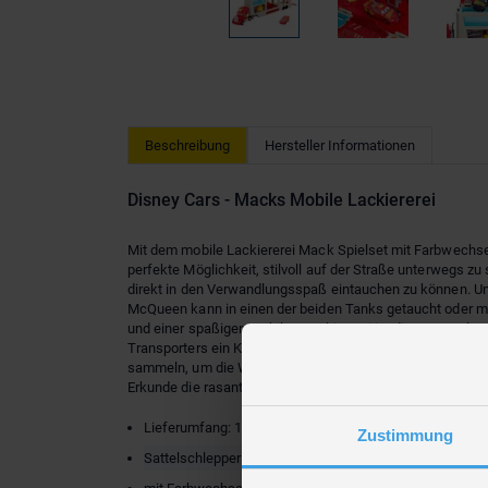
Beschreibung
Hersteller Informationen
Disney Cars - Macks Mobile Lackiererei
Mit dem mobile Lackiererei Mack Spielset mit Farbwechsele
perfekte Möglichkeit, stilvoll auf der Straße unterwegs 
direkt in den Verwandlungsspaß eintauchen zu können. U
McQueen kann in einen der beiden Tanks getaucht oder mi
und einer spaßigen mobilen Lackiererei ist dieses Mack-
Transporters ein Kinderspiel. Kinder und Fans von Cars a
sammeln, um die Welt zu erweitern. Alle Artikel separat e
Erkunde die rasante Welt der
Spielzeugautos
und bringe a
Lieferumfang: 1 x Mack Mobil Lackiererei
Zustimmung
Sattelschlepper Mack und Lightning Spielzeugauto