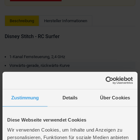
Beschreibung
Hersteller Informationen
Disney Stitch - RC Surfer
1-Kanal Fernsteuerung, 2,4 GHz
Vorwärts-gerade, rückwärts-Kurve
Rotations- und Wheelie Funktion
Vorwärts-gerade und rückwärts-Kurve
Selbstaufrichtefunktion
Zustimmung
Details
Über Cookies
Lieferumfang
Diese Webseite verwendet Cookies
Artikelmerkmale
Wir verwenden Cookies, um Inhalte und Anzeigen zu
personalisieren, Funktionen für soziale Medien anbieten