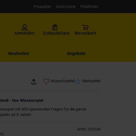
Prospekte
Gutscheine
Filialfinder
Anmelden
Einkaufsliste
Warenkorb
Neuheiten
Angebote
Wunschzettel
Merkzettel
land! - Das Wissensspiel
ensspiel mit 600 spannenden Fragen für die ganze
 Spieler ab 8 Jahren
ArtNr
:
253248
en
)