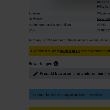
Breite ca
Höhe ca.
Spielwelt
Wissens
Hersteller
MVW Wil
Artikelnummer des Herstellers
90740
EAN
7640185
Achtung!
Nicht geeignet für Kinder unter 3 Jahren. Versch
Hier findest du mehr
Spiele+Puzzle
oder passendes hier
Bewertungen
Produkt bewerten und anderen bei ihr
Es liegen keine Bewertungen zu diesem Artikel vor.