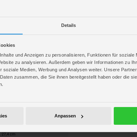
Details
.
o viele Fragen wie möglich richtig um die meisten Deutschland-Taler zu sammel
Cookies
n! Ein riesen Spaß mit ungewissem Ausgang bis ganz zum Schluss. Dank der ei
nhalte und Anzeigen zu personalisieren, Funktionen für soziale
nd geeignet.
Website zu analysieren. Außerdem geben wir Informationen zu I
 richtig guter Spieleabend an. Und mit unseren
Familienspielen
landet der Spaß d
r soziale Medien, Werbung und Analysen weiter. Unsere Partner
 Daten zusammen, die Sie ihnen bereitgestellt haben oder die s
n.
ies
Anpassen
re
. 27,4 cm