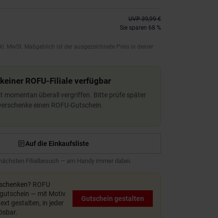
UVP
39,99 €
Sie sparen 68 %
kl. MwSt. Maßgeblich ist der ausgezeichnete Preis in deiner
 keiner ROFU-Filiale verfügbar
ist momentan überall vergriffen. Bitte prüfe später
 verschenke einen ROFU-Gutschein.
Auf die Einkaufsliste
 nächsten Filialbesuch — am Handy immer dabei.
rschenken?
ROFU
utschein — mit Motiv
Gutschein gestalten
xt gestalten, in jeder
lösbar.