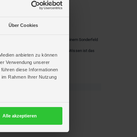
Über Cookies
n. Mit etwas Würfelglück landest du auf einem Sonderfeld
nzigartigen Kombination von Glück und Wissen ist das
 Medien anbieten zu können
hrer Verwendung unserer
irekt auf deinem Tisch.
 führen diese Informationen
ie im Rahmen Ihrer Nutzung
Alle akzeptieren