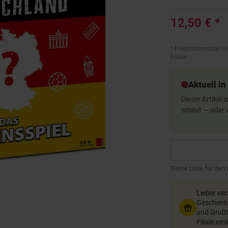
12,50 €
*
*
Preisinformation in
Filiale.
Aktuell in
Dieser Artikel 
erneut — oder
Deine Liste für den
Lieber ve
Geschenkg
und Grußte
Filiale ein