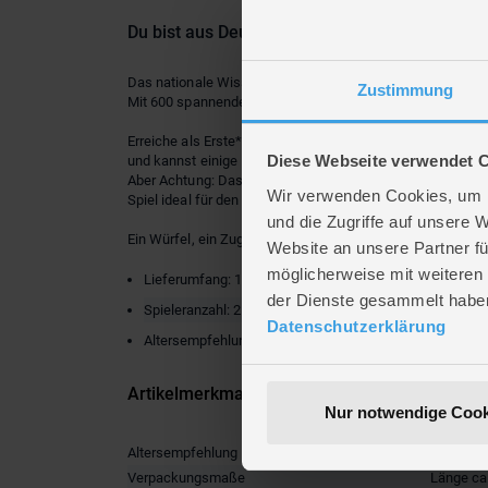
Du bist aus Deutschland! - Das Wissensspiel
Das nationale Wissensspiel für die ganze Familie!
Zustimmung
Mit 600 spannenden Fragen über Deutschland und Europa
Erreiche als Erste*r das Zielfeld und beantworte dabei s
Diese Webseite verwendet 
und kannst einige Felder vorrücken/überspringen.
Aber Achtung: Das kann auch in die andere Richtung gehe
Wir verwenden Cookies, um I
Spiel ideal für den gemütlichen Familien- oder Freundeabe
und die Zugriffe auf unsere 
Ein Würfel, ein Zug, ein Freudenschrei – so fühlt sich ein
Website an unsere Partner fü
möglicherweise mit weiteren
Lieferumfang: 1 Spiel
der Dienste gesammelt habe
Spieleranzahl: 2 - 6
Datenschutzerklärung
Altersempfehlung: Ab 8 Jahren
Artikelmerkmale
Nur notwendige Cook
Altersempfehlung
ab 8 Jah
Verpackungsmaße
Länge ca