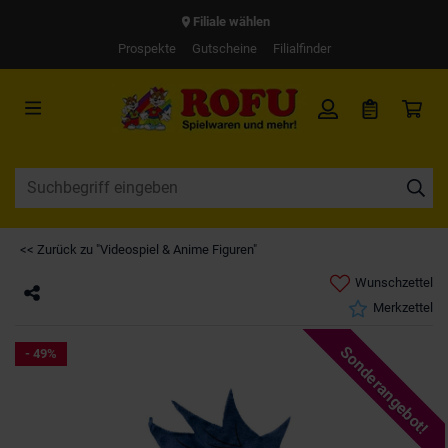
Filiale wählen
Prospekte
Gutscheine
Filialfinder
<< Zurück zu "Videospiel & Anime Figuren"
Wunschzettel
Merkzettel
Sonderangebot!
- 49%