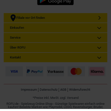
Filiale vor Ort finden
Einkaufen
Service
Über ROFU
Kontakt
Impressum
Datenschutz
AGB
Widerrufsrecht
*Preise inkl. MwSt. zzgl. Versand
ROFU.de - Spielzeug Online-Shop - Günstige Spielwaren einfach online
kaufen! Beliebte Marken wie Playmobil, LEGO, Ravensburger, Bruder,
Simba und Besttoy.