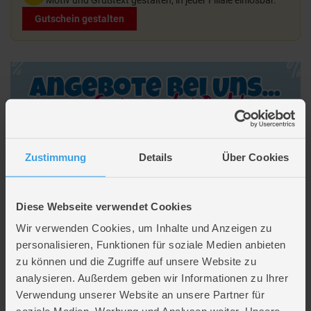
Gutschein gestalten
Zustimmung
Details
Über Cookies
Beschreibung
DZNR - Jujutsu Kaisen - Plüschfigur - Megumi - ca. 18 cm
Diese Webseite verwendet Cookies
Wir verwenden Cookies, um Inhalte und Anzeigen zu
Lieferumfang: 1 x Plüschfigur Megumi
personalisieren, Funktionen für soziale Medien anbieten
zu können und die Zugriffe auf unsere Website zu
zum Spielen und Sammeln
analysieren. Außerdem geben wir Informationen zu Ihrer
Größe: ca. 18 cm
Verwendung unserer Website an unsere Partner für
Altersempfehlung: ab 0 Jahren