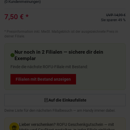
(
0
Kundenmeinungen
)
7,50 €
*
UVP
14,99 €
Sie sparen 49 %
*
Preisinformation inkl. MwSt. Maßgeblich ist der ausgezeichnete Preis in
deiner Filiale.
Nur noch in 2 Filialen — sichere dir dein
Exemplar
Finde die nächste ROFU-Filiale mit Bestand:
Filialen mit Bestand anzeigen
Auf die Einkaufsliste
Deine Liste für den nächsten Filialbesuch — am Handy immer dabei.
Lieber verschenken?
ROFU Geschenkgutschein — mit
Motiv und Grußtext gestalten, in jeder Filiale einlösbar.