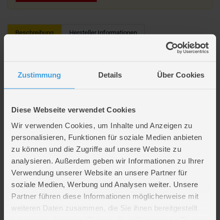
Beschreibung
Hersteller Informationen
Evi Love - Swimming Mermaid
Zustimmung
Details
Über Cookies
Lieferumfang: 1 Evi Puppe, 1 Fisch, 3 Haarclips
Evi als Meerjungfrau
Puppengröße Evi: ca. 12 cm
Diese Webseite verwendet Cookies
Bewegliche Arme und Schwanzflosse
Wir verwenden Cookies, um Inhalte und Anzeigen zu
Altersempfehlung: ab 3 Jahren
Hersteller: SIMBA TOYs
personalisieren, Funktionen für soziale Medien anbieten
Hersteller-Artikelnr.: 105733318
zu können und die Zugriffe auf unsere Website zu
analysieren. Außerdem geben wir Informationen zu Ihrer
Verwendung unserer Website an unsere Partner für
Artikelmerkmale
soziale Medien, Werbung und Analysen weiter. Unsere
Partner führen diese Informationen möglicherweise mit
weiteren Daten zusammen, die Sie ihnen bereitgestellt
Verpackungsmaße
Länge ca. 16,3 cm
Breite ca. 14,3 cm
haben oder die sie im Rahmen Ihrer Nutzung der Dienste