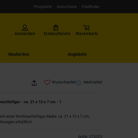
Prospekte
Gutscheine
Filialfinder
Anmelden
Einkaufsliste
Warenkorb
Neuheiten
Angebote
Wunschzettel
Merkzettel
chtsfigur - ca. 21 x 12 x 7 cm - 1
rm einer Weihnachtsfigur, Maße ca. 21 x 12 x 7 cm,
hrungen erhältlich
ArtNr
:
272025