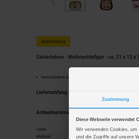
Beschreibung
Gebäckdose - Weihnachtsfigur - ca. 21 x 12 x 
Verschiedene Ausführungen (nicht auswählbar)
Lieferumfang
Zustimmung
Artikelmerkmale
Diese Webseite verwendet 
Wir verwenden Cookies, um I
Farbe
multicolo
und die Zugriffe auf unsere 
Material
Metall