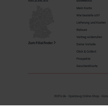
Mein Konto
Wie bestelle ich?
Lieferung und Kosten
Retoure
Vertrag widerrufen
Zum Filialfinder
Deine Vorteile
Click & Collect
Prospekte
Geschenkkarte
ROFU.de - Spielzeug Online-Shop - Güns