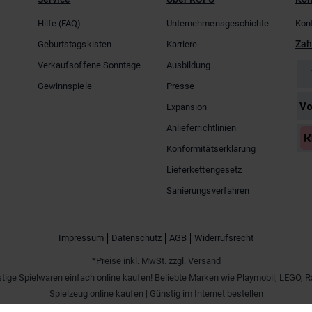
Hilfe (FAQ)
Unternehmensgeschichte
Kon
Zah
Geburtstagskisten
Karriere
Verkaufsoffene Sonntage
Ausbildung
Gewinnspiele
Presse
Expansion
Anlieferrichtlinien
Konformitätserklärung
Lieferkettengesetz
Sanierungsverfahren
Impressum
Datenschutz
AGB
Widerrufsrecht
*Preise inkl. MwSt. zzgl. Versand
tige Spielwaren einfach online kaufen! Beliebte Marken wie Playmobil, LEGO, R
Spielzeug online kaufen | Günstig im Internet bestellen