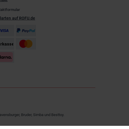
taktformular
larten auf ROFU.de
avensburger, Bruder, Simba und Besttoy.