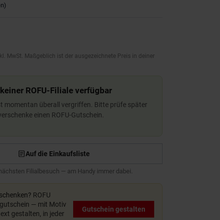
en
)
kl. MwSt. Maßgeblich ist der ausgezeichnete Preis in deiner
 keiner ROFU-Filiale verfügbar
ist momentan überall vergriffen. Bitte prüfe später
 verschenke einen ROFU-Gutschein.
Auf die Einkaufsliste
 nächsten Filialbesuch — am Handy immer dabei.
rschenken?
ROFU
utschein — mit Motiv
Gutschein gestalten
xt gestalten, in jeder