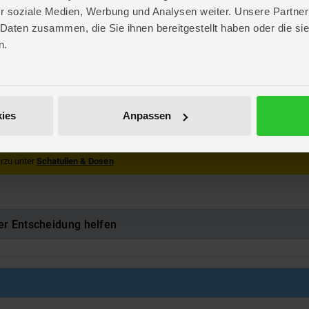
. 21 cm
r soziale Medien, Werbung und Analysen weiter. Unsere Partner
. 12 cm
 Daten zusammen, die Sie ihnen bereitgestellt haben oder die s
 7 cm
n.
. 18,6 cm
. 13,4 cm
 7,8 cm
International
70
ies
Anpassen
501699
rzu unter
Schatullen & Dosen
er Entscheidung helfen