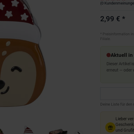
(
0
Kundenmeinung
2,99 €
*
*
Preisinformation in
Filiale.
Aktuell in
Dieser Artikel 
erneut — oder
Deine Liste für den
Lieber ve
Geschenkg
und Grußte