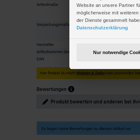
Artikelmaße
Länge ca
Website an unsere Partner fü
Breite ca
möglicherweise mit weiteren
Höhe ca.
der Dienste gesammelt habe
Verpackungsmaße
Länge ca
Datenschutzerklärung
Breite ca
Höhe ca.
Hersteller
Koopman 
Artikelnummer des Herstellers
1704933
Nur notwendige Cook
EAN
8721037
Hier findest du mehr
Wohnen & Deko
oder passendes hie
Bewertungen
Produkt bewerten und anderen bei ihr
Es liegen keine Bewertungen zu diesem Artikel vor.