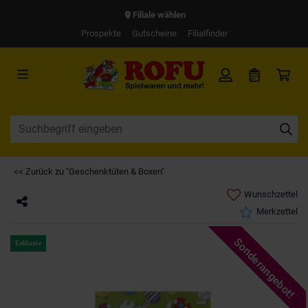
Filiale wählen
Prospekte
Gutscheine
Filialfinder
<< Zurück zu "Geschenktüten & Boxen"
Wunschzettel
Merkzettel
Sonderangebot!
Exklusiv