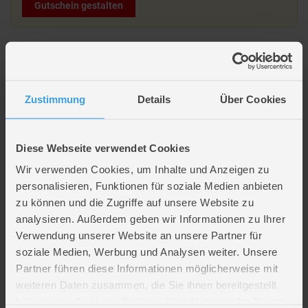
Gutschein gestalten
Zustimmung
Details
Über Cookies
Diese Webseite verwendet Cookies
Beschreibung
Wir verwenden Cookies, um Inhalte und Anzeigen zu
Geschenktasche Ostern - ca. 17,5 x 9,5 x 22,5 cm
personalisieren, Funktionen für soziale Medien anbieten
zu können und die Zugriffe auf unsere Website zu
analysieren. Außerdem geben wir Informationen zu Ihrer
Artikelmerkmale
Verwendung unserer Website an unsere Partner für
soziale Medien, Werbung und Analysen weiter. Unsere
Partner führen diese Informationen möglicherweise mit
Farbe
grün
,
multicolor
weiteren Daten zusammen, die Sie ihnen bereitgestellt
Material
Papier/-seil
haben oder die sie im Rahmen Ihrer Nutzung der Dienste
Verpackungsmaße
Länge ca. 26,9 cm