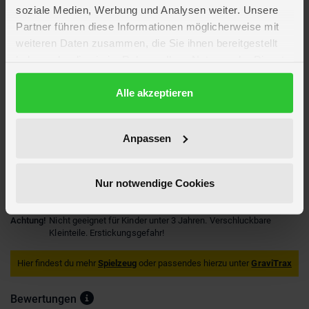
soziale Medien, Werbung und Analysen weiter. Unsere
Partner führen diese Informationen möglicherweise mit
Artikelmerkmale
weiteren Daten zusammen, die Sie ihnen bereitgestellt
haben oder die sie im Rahmen Ihrer Nutzung der Dienste
Altersempfehlung
ab 8 Jahre
gesammelt haben.
Anzahl Spieler
1
Datenschutzerklärung
Alle akzeptieren
Verpackungsmaße
Länge ca. 11,7 cm
Breite ca. 11,4 cm
Höhe ca. 5,5 cm
Anpassen
Marke
Gravitrax
Hersteller
Ravensburger
Artikelnummer des Herstellers
22417
Nur notwendige Cookies
EAN
4005556224173
Achtung!
Nicht geeignet für Kinder unter 3 Jahren. Verschluckbare
Kleinteile. Erstickungsgefahr!
Hier findest du mehr
Spielzeug
oder passendes hierzu unter
GraviTrax
Bewertungen