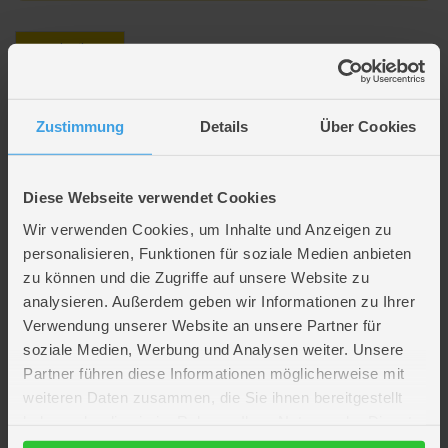
Beschreibung
Haus mit 20 LEDs - ca. 16 x 8 x 24 cm
Zustimmung
Details
Über Cookies
Artikelmerkmale
Diese Webseite verwendet Cookies
Wir verwenden Cookies, um Inhalte und Anzeigen zu
Farbe
grau
Material
Glas
personalisieren, Funktionen für soziale Medien anbieten
Artikelmaße
Länge ca. 16 cm
zu können und die Zugriffe auf unsere Website zu
Breite ca. 8 cm
analysieren. Außerdem geben wir Informationen zu Ihrer
Höhe ca. 24 cm
Verwendung unserer Website an unsere Partner für
Verpackungsmaße
Länge ca. 20,6 cm
soziale Medien, Werbung und Analysen weiter. Unsere
Breite ca. 12,8 cm
Partner führen diese Informationen möglicherweise mit
Höhe ca. 29,5 cm
weiteren Daten zusammen, die Sie ihnen bereitgestellt
Batterien
2 x LR6 Mignon AA (nicht enthalten)
haben oder die sie im Rahmen Ihrer Nutzung der Dienste
WEEE-Reg.-Nr.
DE47286121
gesammelt haben.