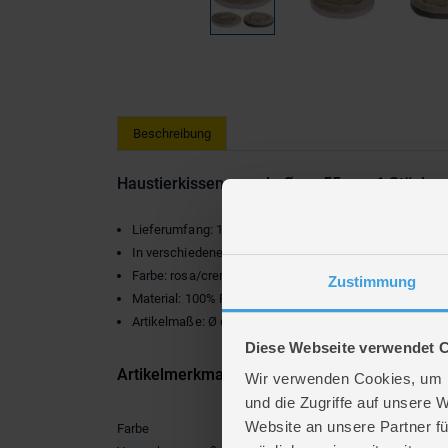
Beschreibung
Haustierkissen - rund - Ø ca. 55cm - 1 Stück
Lieferumfang: 1 x Haustierkissen
In verschiedenen Ausführungen erhältlich (leider nicht
Farbe: rosa/creme oder grau/creme
Zustimmung
Material: 100% Polyester
Artikelmaße: Ø ca. 55 cm
Diese Webseite verwendet 
Artikelmerkmale
Wir verwenden Cookies, um I
und die Zugriffe auf unsere 
Website an unsere Partner fü
Farbe
braun
,
gr