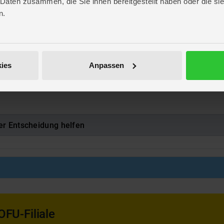
 Daten zusammen, die Sie ihnen bereitgestellt haben oder die s
. 58,4 cm
. 26,3 cm
n.
 16 cm
EASY
30
443879
ies
Anpassen
rzu unter
Tierbedarf
er Entscheidung helfen
OFU-Filiale