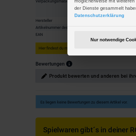
möglicherweise mit weiteren
Verpackungsmaße
Länge ca
Breite ca
der Dienste gesammelt habe
Höhe ca.
Datenschutzerklärung
Hersteller
FREE & 
Artikelnummer des Herstellers
5590000
EAN
8719987
Nur notwendige Cook
Hier findest du mehr
Wohnen & Deko
oder passendes hie
Bewertungen
Produkt bewerten und anderen bei ihr
Es liegen keine Bewertungen zu diesem Artikel vor.
Spielwaren gibt´s in deiner R