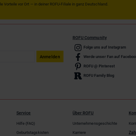
 Vorteile vor Ort — in deiner ROFU-Filiale in ganz Deutschland.
ROFU Community
Folge uns auf Instagram
Anmelden
Werde unser Fan auf Faceboo
ROFU @ Pinterest
ROFU Family Blog
Service
Über ROFU
Kon
Hilfe (FAQ)
Unternehmensgeschichte
Kon
Zah
Geburtstagskisten
Karriere