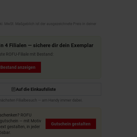
kl. MwSt. Maßgeblich ist der ausgezeichnete Preis in deiner
n 4 Filialen — sichere dir dein Exemplar
ste ROFU-Filiale mit Bestand:
t Bestand anzeigen
Auf die Einkaufsliste
 nächsten Filialbesuch — am Handy immer dabei.
rschenken?
ROFU
utschein — mit Motiv
Gutschein gestalten
xt gestalten, in jeder
lösbar.