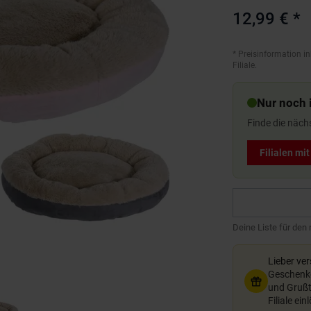
12,99 €
*
*
Preisinformation in
Filiale.
Nur noch i
Finde die näch
Filialen mi
Deine Liste für den
Lieber ve
Geschenkg
und Grußte
Filiale ein