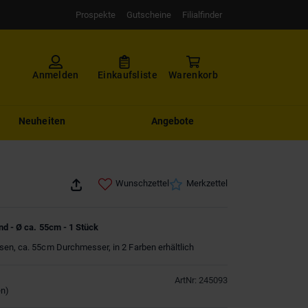
Prospekte
Gutscheine
Filialfinder
Anmelden
Einkaufsliste
Warenkorb
Neuheiten
Angebote
Wunschzettel
Merkzettel
nd - Ø ca. 55cm - 1 Stück
en, ca. 55cm Durchmesser, in 2 Farben erhältlich
ArtNr
:
245093
en
)