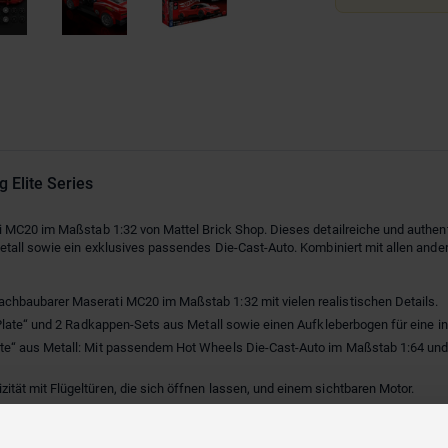
 Elite Series
 MC20 im Maßstab 1:32 von Mattel Brick Shop. Dieses detailreiche und authent
etall sowie ein exklusives passendes Die-Cast-Auto. Kombiniert mit allen and
chbaubarer Maserati MC20 im Maßstab 1:32 mit vielen realistischen Details.
 Plate“ und 2 Radkappen-Sets aus Metall sowie einen Aufkleberbogen für eine in
te“ aus Metall: Mit passendem Hot Wheels Die-Cast-Auto im Maßstab 1:64 und S
tät mit Flügeltüren, die sich öffnen lassen, und einem sichtbaren Motor.
mit allen Bausets von Mattel Brick Shop und anderen Marken kombinieren.
 Kategorie
Klemmbausteine
und leg los – hier entstehen Fantasiewelten, Tech