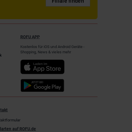
Filiale finden
ROFU APP
Kostenlos für iOS und Android Geräte -
Shopping, News & vieles mehr
k
takt
taktformular
larten auf ROFU.de