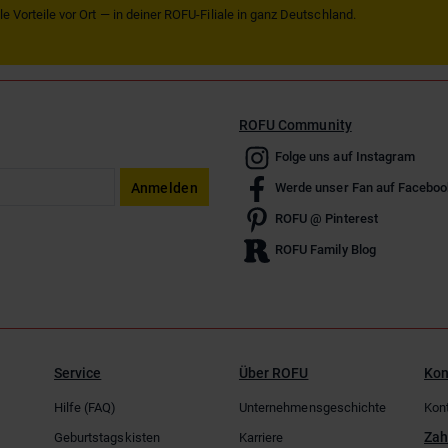
 Vorteile vor Ort — in deiner ROFU-Filiale in ganz Deutschland.
ROFU Community
Folge uns auf Instagram
Anmelden
Werde unser Fan auf Faceboo
ROFU @ Pinterest
ROFU Family Blog
Service
Über ROFU
Kon
Hilfe (FAQ)
Unternehmensgeschichte
Kon
Zah
Geburtstagskisten
Karriere