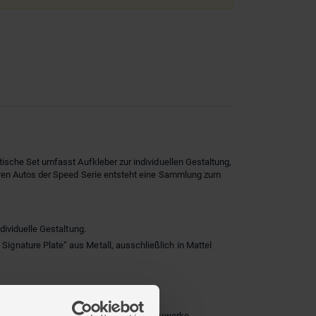
ische Set umfasst Aufkleber zur individuellen Gestaltung,
eren Autos der Speed Serie entsteht eine Sammlung zum
dividuelle Gestaltung.
ignature Plate“ aus Metall, ausschließlich in Mattel
nik-Wunder oder einfach richtig coole Bauwerke.