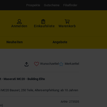
Prospekte
Gutscheine
Filialfinder
Anmelden
Einkaufsliste
Warenkorb
Neuheiten
Angebote
Wunschzettel
Merkzettel
 - Maserati MC20 - Building Elite
 MC20 Bauset, 250 Teile, Altersempfehlung: ab 10 Jahren
ArtNr
:
273535
en
)