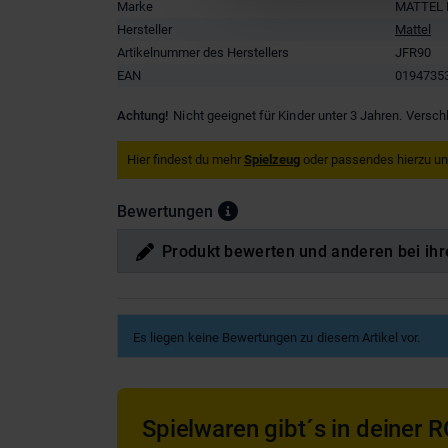
Marke
MATTEL 
Hersteller
Mattel
Artikelnummer des Herstellers
JFR90
EAN
0194735
Achtung!
Nicht geeignet für Kinder unter 3 Jahren. Versch
Hier findest du mehr
Spielzeug
oder passendes hierzu u
Bewertungen
Produkt bewerten und anderen bei ihr
Es liegen keine Bewertungen zu diesem Artikel vor.
Spielwaren gibt´s in deiner R