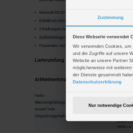
Maserati MC20 im Maßstab 1:32
Zustimmung
Enthält ein Hot Wheels Signature Plate aus Metall
2 Radkappen-Sets aus Metall
Diese Webseite verwendet 
Aufkleberbogen für eine individuelle Gestaltung
Passendes Hot Wheels Die-Cast-Auto im Maßstab 1:64
Wir verwenden Cookies, um I
und die Zugriffe auf unsere 
Lieferumfang
Website an unsere Partner fü
möglicherweise mit weiteren
der Dienste gesammelt habe
Artikelmerkmale
Datenschutzerklärung
Farbe
multicolo
Altersempfehlung
ab 10 Ja
Nur notwendige Cook
Anzahl Teile
250
Verpackungsmaße
Länge ca
Breite ca
Höhe ca.