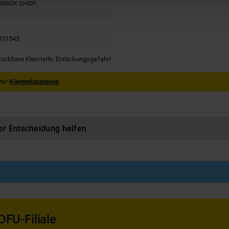
BRICK SHOP
331543
luckbare Kleinteile. Erstickungsgefahr!
nter
Klemmbausteine
er Entscheidung helfen
OFU-Filiale