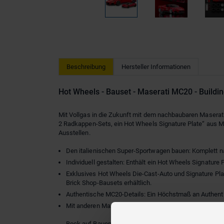
Beschreibung
Hersteller Informationen
Hot Wheels - Bauset - Maserati MC20 - Building
Mit Vollgas in die Zukunft mit dem nachbaubaren Maserati
2 Radkappen-Sets, ein Hot Wheels Signature Plate“ aus M
Ausstellen.
Den italienischen Super-Sportwagen bauen: Komplett na
Individuell gestalten: Enthält ein Hot Wheels Signature
Exklusives Hot Wheels Die-Cast-Auto und Signature Pla
Brick Shop-Bausets erhältlich.
Authentische MC20-Details: Ein Höchstmaß an Authentizi
Mit anderen Marken kompatibel: Die Teile lassen sich 
Bock auf Bauen? Dann schnapp dir ein Set aus unserer