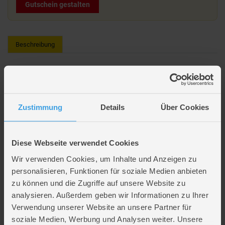
Gutschein gestalten
Beschreibung
Hundekostüm - Superheld - ca. 38 cm
Verwandeln Sie Ihren Vierbeiner in einen wahren Helden mit dem
Superheld Kostüm für Hunde von Mica Pets! Dieses originelle Kostüm
Zustimmung
Details
Über Cookies
aus Polyester begeistert mit seinem farbenfrohen Design in rot, blau und
gelb und lässt Ihren Hund wie einen echten Superhelden aussehen.
Perfekt geeignet für Karneval, Halloween, Motto-Partys oder
unvergessliche Fotos!
Diese Webseite verwendet Cookies
Mit einer Länge von ca. 38 cm passt das Kostüm ideal für kleine bis
Wir verwenden Cookies, um Inhalte und Anzeigen zu
mittelgroße Hunde. Das leichte Material sorgt für einen angenehmen
personalisieren, Funktionen für soziale Medien anbieten
Tragekomfort, während die einfache Handhabung das An- und Ausziehen
zu können und die Zugriffe auf unsere Website zu
kinderleicht macht.
analysieren. Außerdem geben wir Informationen zu Ihrer
Material: Polyester
Verwendung unserer Website an unsere Partner für
Maße: ca. 38 cm
soziale Medien, Werbung und Analysen weiter. Unsere
Farben: Rot, Blau, Gelb