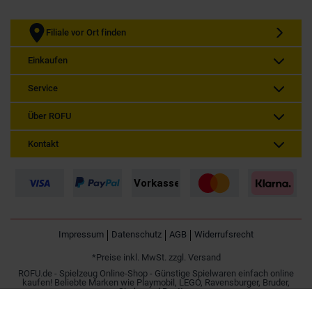
Filiale vor Ort finden
Einkaufen
Service
Über ROFU
Kontakt
Impressum
Datenschutz
AGB
Widerrufsrecht
*Preise inkl. MwSt. zzgl. Versand
ROFU.de - Spielzeug Online-Shop - Günstige Spielwaren einfach online
kaufen! Beliebte Marken wie Playmobil, LEGO, Ravensburger, Bruder,
Simba und Besttoy.
Spielzeug online kaufen | Günstig im Internet bestellen