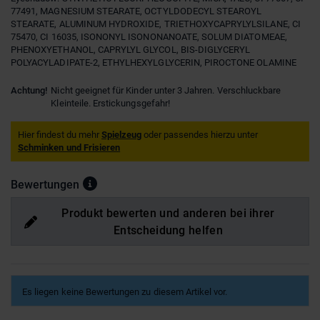
77491, MAGNESIUM STEARATE, OCTYLDODECYL STEAROYL
STEARATE, ALUMINUM HYDROXIDE, TRIETHOXYCAPRYLYLSILANE, CI
75470, CI 16035, ISONONYL ISONONANOATE, SOLUM DIATOMEAE,
PHENOXYETHANOL, CAPRYLYL GLYCOL, BIS-DIGLYCERYL
POLYACYLADIPATE-2, ETHYLHEXYLGLYCERIN, PIROCTONE OLAMINE
Achtung!
Nicht geeignet für Kinder unter 3 Jahren. Verschluckbare
Kleinteile. Erstickungsgefahr!
Hier findest du mehr
Spielzeug
oder passendes hierzu unter
Schminken und Frisieren
Bewertungen
Produkt bewerten und anderen bei ihrer
Entscheidung helfen
Es liegen keine Bewertungen zu diesem Artikel vor.