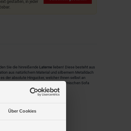
xt gestalten, in jeder
lösbar.
den Sie die hinreißende
Laterne
lieben! Diese besteht aus
ation aus natürlichem Material und silbernem Metalldach
t es der absolute Hingucker, welcher Ihnen selbst an
end, um die müßigen Stunden auf dem heimischen Sofa
Über Cookies