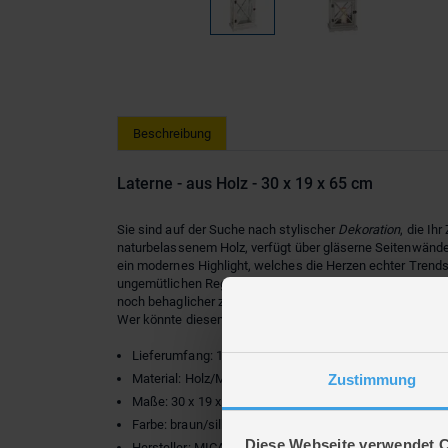
Beschreibung
Laterne - aus Holz - 30 x 19 x 65 cm
Sie sind auf der Suche nach stylischer
Dekoration
, die I
naturbelassenem Holz, verfügt über gläserne Seitenwände 
ein modernes Highlight, welches die Herzen echter Trendset
ungemütlichen Regentagen mithilfe wohligem Kerzenschei
noch behaglicher zu machen.
Wer könnte diesem Stück schon widerstehen?!
Lieferumfang: 1 Stück (ohne Kerze)
Zustimmung
Material: Holz/Metall/Glas
Maße: 30 x 19 x 65 cm
Farbe: braun/silber
Diese Webseite verwendet 
Hersteller: MICA Living