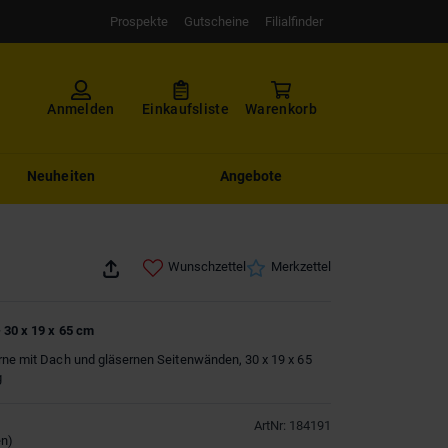
Prospekte
Gutscheine
Filialfinder
Anmelden
Einkaufsliste
Warenkorb
Neuheiten
Angebote
Wunschzettel
Merkzettel
- 30 x 19 x 65 cm
rne mit Dach und gläsernen Seitenwänden, 30 x 19 x 65
g
ArtNr
:
184191
en
)