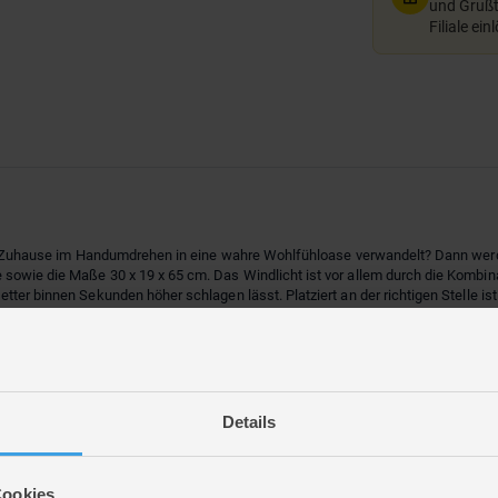
und Grußte
Filiale ein
hr Zuhause im Handumdrehen in eine wahre Wohlfühloase verwandelt? Dann wer
sowie die Maße 30 x 19 x 65 cm. Das Windlicht ist vor allem durch die Kombin
ter binnen Sekunden höher schlagen lässt. Platziert an der richtigen Stelle is
n mühelos das Gemüt erhellt. Somit eignet sich das Element auch hervorrag
Details
Cookies