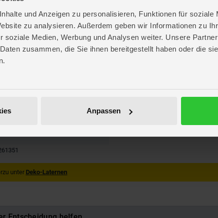
nhalte und Anzeigen zu personalisieren, Funktionen für soziale
Website zu analysieren. Außerdem geben wir Informationen zu I
r soziale Medien, Werbung und Analysen weiter. Unsere Partner
 Daten zusammen, die Sie ihnen bereitgestellt haben oder die s
n.
au
,
silber
. 63,8 cm
. 30,1 cm
 19,5 cm
ies
Anpassen
ng
ing
261351
rzu unter
Deko-Laternen
er Entscheidung helfen