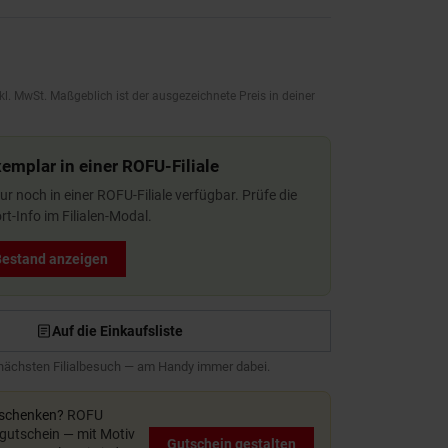
kl. MwSt. Maßgeblich ist der ausgezeichnete Preis in deiner
xemplar in einer ROFU-Filiale
 nur noch in einer ROFU-Filiale verfügbar. Prüfe die
t-Info im Filialen-Modal.
 Bestand anzeigen
Auf die Einkaufsliste
 nächsten Filialbesuch — am Handy immer dabei.
rschenken?
ROFU
utschein — mit Motiv
Gutschein gestalten