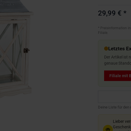
29,99 €
*
*
Preisinformation in
Filiale.
Letztes E
Der Artikel ist
genaue Standor
Filiale mit
Deine Liste für den
Lieber ve
Geschenkg