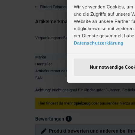
Wir verwenden Cookies, um I
Fördert Feinmotorik und Fantasie
und die Zugriffe auf unsere 
Artikelmerkmale
Website an unsere Partner fü
möglicherweise mit weiteren
der Dienste gesammelt habe
Verpackungsmaße
Länge ca
Datenschutzerklärung
Breite ca
Höhe ca.
Marke
Ursus
Hersteller
URSUS®
Nur notwendige Cook
Artikelnummer des Herstellers
1872-00-
EAN
4008525
Achtung!
Nicht geeignet für Kinder unter 3 Jahren. Erstic
Hier findest du mehr
Spielzeug
oder passendes hierzu u
Bewertungen
Produkt bewerten und anderen bei ihr