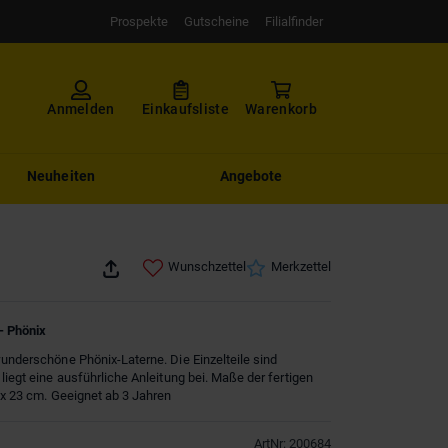
Prospekte
Gutscheine
Filialfinder
Anmelden
Einkaufsliste
Warenkorb
Neuheiten
Angebote
Wunschzettel
Merkzettel
- Phönix
wunderschöne Phönix-Laterne. Die Einzelteile sind
liegt eine ausführliche Anleitung bei. Maße der fertigen
2 x 23 cm. Geeignet ab 3 Jahren
ArtNr
:
200684