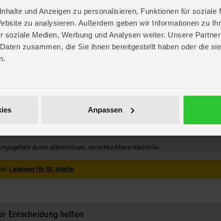
nhalte und Anzeigen zu personalisieren, Funktionen für soziale
Website zu analysieren. Außerdem geben wir Informationen zu I
r soziale Medien, Werbung und Analysen weiter. Unsere Partner
 Daten zusammen, die Sie ihnen bereitgestellt haben oder die s
n.
. 37,6 cm
. 23,1 cm
 1 cm
ies
Anpassen
10F
229094
kungsgefahr durch abbrechbare, verschluckbare Kleinteile.
nter
Laternen für St. Martin
er Entscheidung helfen