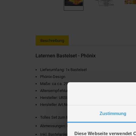
Beschreibung
Laternen Bastelset - Phönix
Lieferumfang: 1x Bastelset
Phönix-Design
Maße: ca ca. 29 x 61,5 x 22,5 cm
Altersempfehlung: geeignet ab 3 Jahren
Hersteller: URSUS
Hersteller Art.Nr.: 18720010F
Zustimmung
Tolles Set zum Basteln einer Phönixlaterne
Abmessungen: L 61,5 x B 22,5 x H 29 cm
Diese Webseite verwendet 
Inkl. Bastelanleitung