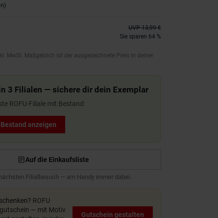
en
)
UVP
13,99 €
Sie sparen 64 %
kl. MwSt. Maßgeblich ist der ausgezeichnete Preis in deiner
n 3 Filialen — sichere dir dein Exemplar
ste ROFU-Filiale mit Bestand:
t Bestand anzeigen
Auf die Einkaufsliste
 nächsten Filialbesuch — am Handy immer dabei.
rschenken?
ROFU
utschein — mit Motiv
Gutschein gestalten