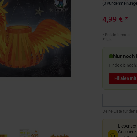
(
0
Kundenmeinung
4,99 €
*
*
Preisinformation in
Filiale.
Nur noch i
Finde die näch
Filialen mi
Deine Liste für den
Lieber ve
Geschenkg