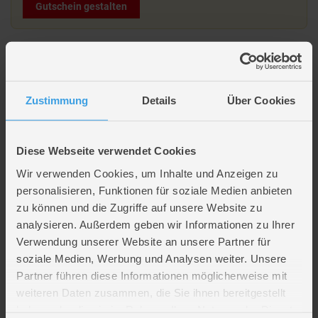
Gutschein gestalten
Beschreibung
LED Wichtel mit Mütze - rot - ca. 13 x 10 x 32 cm
Zustimmung
Details
Über Cookies
Diese Webseite verwendet Cookies
Artikelmerkmale
Wir verwenden Cookies, um Inhalte und Anzeigen zu
personalisieren, Funktionen für soziale Medien anbieten
Farbe
rot, schwarz, weiß
zu können und die Zugriffe auf unsere Website zu
Material
Polyester
Artikelmaße
Länge ca. 13 cm
analysieren. Außerdem geben wir Informationen zu Ihrer
Breite ca. 10 cm
Verwendung unserer Website an unsere Partner für
Höhe ca. 32 cm
soziale Medien, Werbung und Analysen weiter. Unsere
Verpackungsmaße
Länge ca. 25,1 cm
Partner führen diese Informationen möglicherweise mit
Breite ca. 14,7 cm
weiteren Daten zusammen, die Sie ihnen bereitgestellt
Höhe ca. 9,8 cm
haben oder die sie im Rahmen Ihrer Nutzung der Dienste
Batterien
3 x LR44/LR1154 Knopfzelle (AlMn)