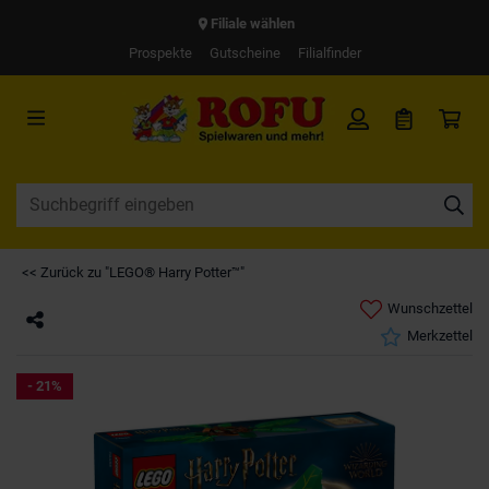
Filiale wählen
Prospekte
Gutscheine
Filialfinder
<< Zurück zu "LEGO® Harry Potter™"
Wunschzettel
Merkzettel
- 21%