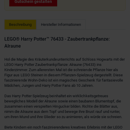
Gutschein gestalten
Beschreibung
Hersteller Informationen
LEGO® Harry Potter™ 76433 - Zaubertrankpflanze:
Alraune
Hol die Magie des Kräuterkundeunterrichts auf Schloss Hogwarts mit der
LEGO Harry Potter Zaubertrankpflanze: Alraune (76433) ins
Kinderzimmer. Zum allerersten Mal ist die schreiende Pflanze hier als
Figur aus LEGO Steinen in diesem Pflanzen-Spielzeug dargestellt. Diese
faszinierende Wohn-Deko ist ein magisches Geschenk für fantasievolle
Mädchen, Jungen und Harry Potter Fans ab 10 Jahren.
Das Harry Potter Spielzeug beinhaltet ein wirklichkeitsgetreues
bewegliches Modell der Alraune sowie einen baubaren Blumentopf, die
zusammen einen verspielten Hingucker bilden. Richte die Blätter aus,
nimm die Alraune aus dem Topf und bewege ihre Brust rauf und runter,
um ihren Mund und ihre Glieder so zu animieren, als würde sie schreien.
Biete Kindern ein noch faszinierenderes kreatives Erlebnis mit der LEGO