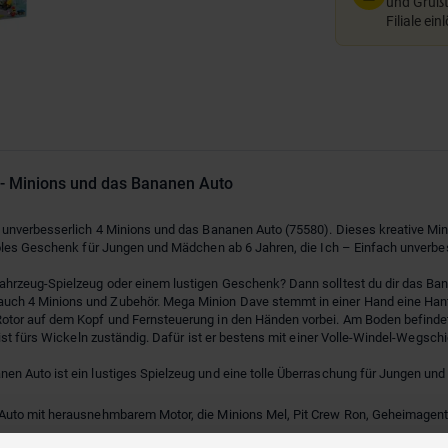
und Grußte
Filiale ein
 - Minions und das Bananen Auto
unverbesserlich 4 Minions und das Bananen Auto (75580). Dieses kreative Minio
oles Geschenk für Jungen und Mädchen ab 6 Jahren, die Ich – Einfach unverbess
hrzeug-Spielzeug oder einem lustigen Geschenk? Dann solltest du dir das Ban
h 4 Minions und Zubehör. Mega Minion Dave stemmt in einer Hand eine Hantel
tor auf dem Kopf und Fernsteuerung in den Händen vorbei. Am Boden befindet 
ist fürs Wickeln zuständig. Dafür ist er bestens mit einer Volle-Windel-Wegsc
en Auto ist ein lustiges Spielzeug und eine tolle Überraschung für Jungen und
n-Auto mit herausnehmbarem Motor, die Minions Mel, Pit Crew Ron, Geheimage