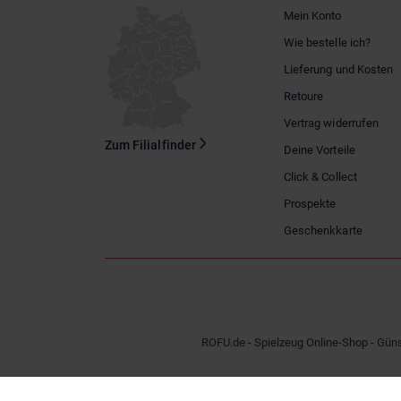
Mein Konto
Wie bestelle ich?
Lieferung und Kosten
Retoure
Vertrag widerrufen
Zum Filialfinder
Deine Vorteile
Click & Collect
Prospekte
Geschenkkarte
ROFU.de - Spielzeug Online-Shop - Güns