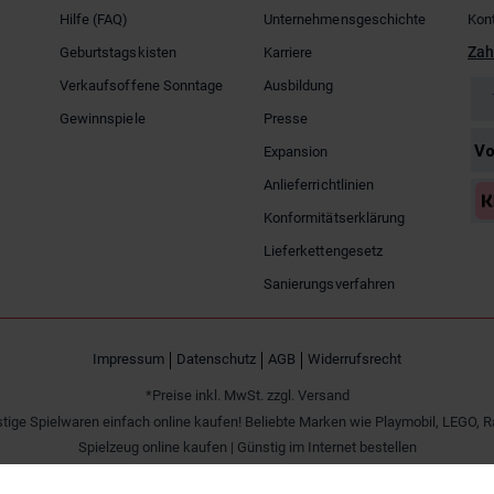
Hilfe (FAQ)
Unternehmensgeschichte
Kon
Zah
Geburtstagskisten
Karriere
Verkaufsoffene Sonntage
Ausbildung
Gewinnspiele
Presse
Expansion
Anlieferrichtlinien
Konformitätserklärung
Lieferkettengesetz
Sanierungsverfahren
Impressum
Datenschutz
AGB
Widerrufsrecht
*Preise inkl. MwSt. zzgl. Versand
tige Spielwaren einfach online kaufen! Beliebte Marken wie Playmobil, LEGO, R
Spielzeug online kaufen | Günstig im Internet bestellen