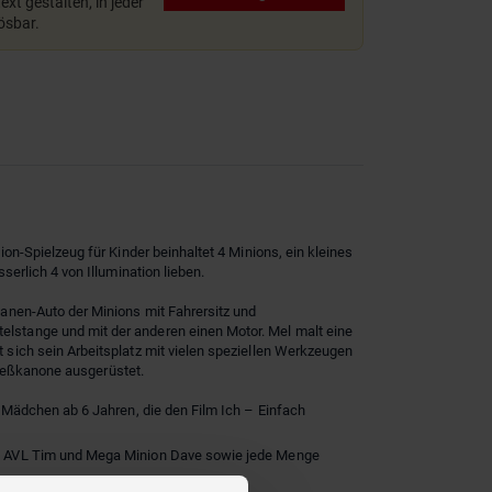
xt gestalten, in jeder
lösbar.
n-Spielzeug für Kinder beinhaltet 4 Minions, ein kleines
erlich 4 von Illumination lieben.
anen-Auto der Minions mit Fahrersitz und
stange und mit der anderen einen Motor. Mel malt eine
sich sein Arbeitsplatz mit vielen speziellen Werkzeugen
hießkanone ausgerüstet.
 Mädchen ab 6 Jahren, die den Film Ich – Einfach
nt AVL Tim und Mega Minion Dave sowie jede Menge