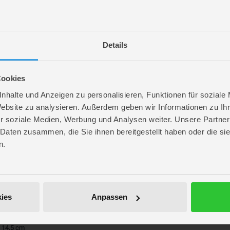
ns-Geschenk bietet Kindern unzählige Spielmöglichkeiten mit dem kleinen Spi
tzbare Röntgenbrille und ein Helm mit Rotor des Geheimagenten AVL Tim, die 
Details
st ein tolles Geschenk für jeden Fan der Minions und der Filmreihe Ich – Einf
n sich Kinder die LEGO Builder App herunterladen. Mit den digitalen Funktion
Cookies
 Einfach unverbesserlich 4 Spielsets sind separat erhältlich, um Kindern noch
assen
nhalte und Anzeigen zu personalisieren, Funktionen für soziale
Website zu analysieren. Außerdem geben wir Informationen zu I
 Kategorie
Klemmbausteine
und leg los – hier entstehen Fantasiewelten, Tech
r soziale Medien, Werbung und Analysen weiter. Unsere Partner
 Daten zusammen, die Sie ihnen bereitgestellt haben oder die s
n.
re
ies
Anpassen
. 26,4 cm
. 14,5 cm