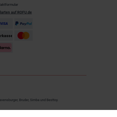
taktformular
larten auf ROFU.de
avensburger, Bruder, Simba und Besttoy.