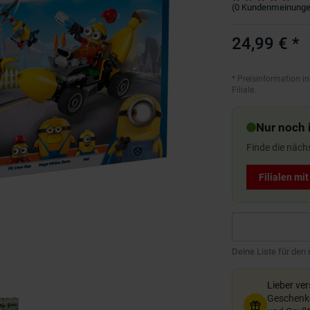
(
0
Kundenmeinung
24,99 €
*
*
Preisinformation in
Filiale.
Nur noch i
Finde die näch
Filialen mi
Deine Liste für den
Lieber ve
Geschenkg