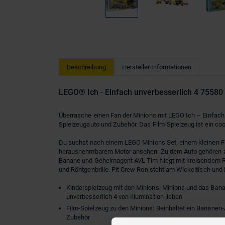
Beschreibung
Hersteller Informationen
LEGO® Ich - Einfach unverbesserlich 4 75580
Überrasche einen Fan der Minions mit LEGO Ich – Einfach 
Spielzeugauto und Zubehör. Das Film-Spielzeug ist ein co
Du suchst nach einem LEGO Minions Set, einem kleinen Fa
herausnehmbarem Motor ansehen. Zu dem Auto gehören auc
Banane und Geheimagent AVL Tim fliegt mit kreisendem Ro
und Röntgenbrille. Pit Crew Ron steht am Wickeltisch und 
Kinderspielzeug mit den Minions: Minions und das Banan
unverbesserlich 4 von Illumination lieben
Film-Spielzeug zu den Minions: Beinhaltet ein Banane
Zubehör