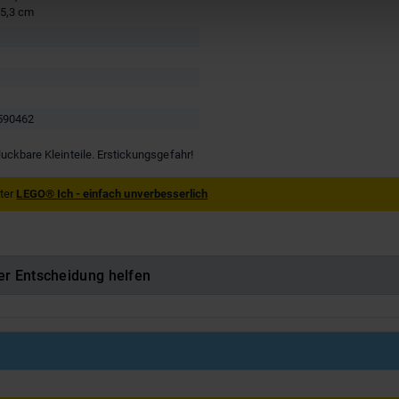
 5,3 cm
590462
luckbare Kleinteile. Erstickungsgefahr!
nter
LEGO® Ich - einfach unverbesserlich
er Entscheidung helfen