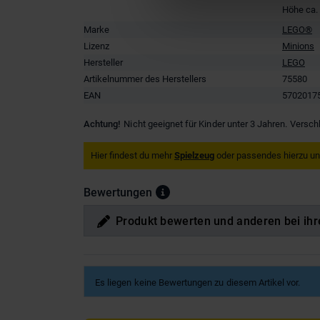
Höhe ca.
Marke
LEGO®
Lizenz
Minions
Hersteller
LEGO
Artikelnummer des Herstellers
75580
EAN
5702017
Achtung!
Nicht geeignet für Kinder unter 3 Jahren. Versch
Hier findest du mehr
Spielzeug
oder passendes hierzu u
Bewertungen
Produkt bewerten und anderen bei ihr
Es liegen keine Bewertungen zu diesem Artikel vor.