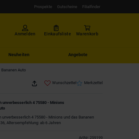
Prospekte
Gutscheine
Filialfinder
Anmelden
Einkaufsliste
Warenkorb
Neuheiten
Angebote
s Bananen Auto
Wunschzettel
Merkzettel
h unverbesserlich 4 75580 - Minions
uto
h unverbesserlich 4 75580 - Minions und das Bananen
 136, Altersempfehlung: ab 6 Jahren
ArtNr
:
259199