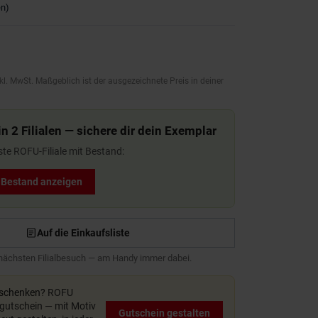
en
)
kl. MwSt. Maßgeblich ist der ausgezeichnete Preis in deiner
n 2 Filialen — sichere dir dein Exemplar
ste ROFU-Filiale mit Bestand:
t Bestand anzeigen
Auf die Einkaufsliste
 nächsten Filialbesuch — am Handy immer dabei.
rschenken?
ROFU
utschein — mit Motiv
Gutschein gestalten