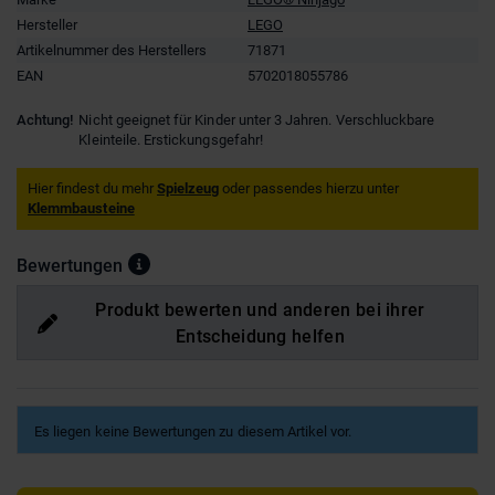
Hersteller
LEGO
Artikelnummer des Herstellers
71871
EAN
5702018055786
Achtung!
Nicht geeignet für Kinder unter 3 Jahren. Verschluckbare
Kleinteile. Erstickungsgefahr!
Hier findest du mehr
Spielzeug
oder passendes hierzu unter
Klemmbausteine
Bewertungen
Produkt bewerten und anderen bei ihrer
Entscheidung helfen
Es liegen keine Bewertungen zu diesem Artikel vor.