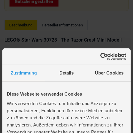
Gutschein gestalten
Beschreibung
Hersteller Informationen
LEGO® Star Wars 30728 - The Razor Crest Mini-Modell
Diese Miniatur-Version des Raumschiffs The Razor Crest aus LEGO®
Steinen lässt Kinder eigene packende Missionen aus Star Wars: The
Mandalorian and Grogu™ darstellen.
Zustimmung
Details
Über Cookies
Bock auf Bauen? Dann schnapp dir ein Set aus unserer Kategorie
Klemmbausteine
und leg los – hier entstehen Fantasiewelten, Technik-
Wunder oder einfach richtig coole Bauwerke.
Diese Webseite verwendet Cookies
Wir verwenden Cookies, um Inhalte und Anzeigen zu
Lieferumfang
personalisieren, Funktionen für soziale Medien anbieten
zu können und die Zugriffe auf unsere Website zu
Artikelmerkmale
analysieren. Außerdem geben wir Informationen zu Ihrer
Verwendung unserer Website an unsere Partner für