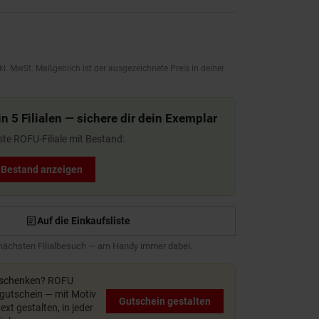
kl. MwSt. Maßgeblich ist der ausgezeichnete Preis in deiner
n 5 Filialen — sichere dir dein Exemplar
ste ROFU-Filiale mit Bestand:
t Bestand anzeigen
Auf die Einkaufsliste
 nächsten Filialbesuch — am Handy immer dabei.
rschenken?
ROFU
utschein — mit Motiv
Gutschein gestalten
xt gestalten, in jeder