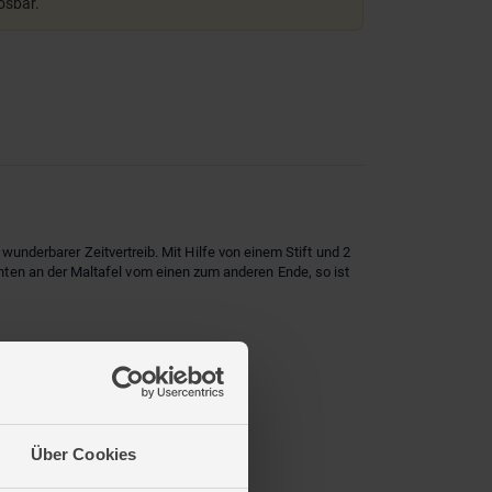
lösbar.
 wunderbarer Zeitvertreib. Mit Hilfe von einem Stift und 2
ten an der Maltafel vom einen zum anderen Ende, so ist
Über Cookies