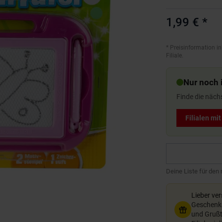
1,99 €
*
*
Preisinformation in
Filiale.
Nur noch i
Finde die näch
Filialen mi
Deine Liste für den
Lieber ve
Geschenkg
und Grußte