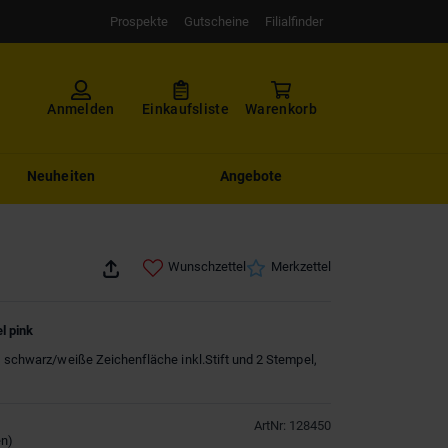
Prospekte
Gutscheine
Filialfinder
Anmelden
Einkaufsliste
Warenkorb
Neuheiten
Angebote
Wunschzettel
Merkzettel
l pink
, schwarz/weiße Zeichenfläche inkl.Stift und 2 Stempel,
ArtNr
:
128450
en
)