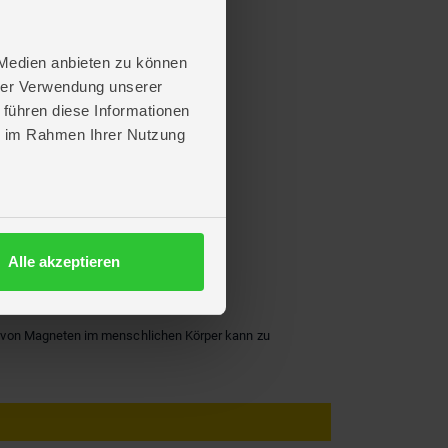
 Medien anbieten zu können
hrer Verwendung unserer
 führen diese Informationen
ie im Rahmen Ihrer Nutzung
Alle akzeptieren
g von Magneten im menschlichen Körper kann zu