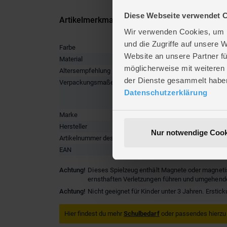
Diese Webseite verwendet 
Artikelmerkmale
Wir verwenden Cookies, um I
und die Zugriffe auf unsere 
Farbe
pink
,
ros
Website an unsere Partner fü
Material
Kunststo
möglicherweise mit weiteren
Altersempfehlung
ab 3 Jah
der Dienste gesammelt habe
Verpackungsmaße
Länge ca
Breite ca
Datenschutzerklärung
Höhe ca.
Marke
BESTTO
Hersteller
Besttoy
Nur notwendige Cook
Artikelnummer des Herstellers
B 59012
EAN
4016096
Achtung!
Dieses Spielzeug enthält Magnete oder magneti
ernsthaften Verletzungen führen und umgehend
Achtung!
Nicht geeignet für Kinder unter 3 Jahren. Erstic
Hier findest du mehr
Schulbedarf
oder passendes hierzu