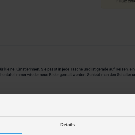
Filiale ein
ür kleine Künstlerinnen. Sie passt in jede Tasche und ist gerade auf Reisen, ein
entafel immer wieder neue Bilder gemalt werden. Schiebt man den Schalter un
Details