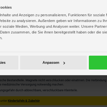
Cookies
nhalte und Anzeigen zu personalisieren, Funktionen für soziale
Website zu analysieren. Außerdem geben wir Informationen zu I
a
r soziale Medien, Werbung und Analysen weiter. Unsere Partner
ff
 Daten zusammen, die Sie ihnen bereitgestellt haben oder die s
re
n.
. 23,8 cm
. 23,6 cm
 2 cm
Y
ies
Anpassen
590123
sche Bestandteile. Magnete nicht verschlucken oder einatmen. Die Verbindun
e medizinische Versorgung notwendig machen.
kungsgefahr durch abbrechbare, verschluckbare Kleinteile.
 unter
Kindertafeln & Zubehör