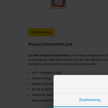
Beschreibung
Magnet Zeichentafel pink
Die
Mini Magnet Zeichentafel
ist der ideale Wegbegleiter f
verschiedenen Stempeln können auf der Mini Magnet Zeich
die Fläche wieder frei für neue kleine Kunstwerke.
mit 2 Stempeln + Stift
Wisch & Weg - Funktion
Maße Zeichenfläche: ca. 12 x 8,5 cm
Art.-Nr. B 59012
Hersteller: Besttoy
Zustimmung
Altersempfehlung: ab 3 Jahren