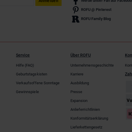
Anmelden
Werde unser Fan auf Faceboo
ROFU @ Pinterest
ROFU Family Blog
Service
Über ROFU
Kon
Hilfe (FAQ)
Unternehmensgeschichte
Kon
Zah
Geburtstagskisten
Karriere
Verkaufsoffene Sonntage
Ausbildung
Gewinnspiele
Presse
Expansion
Anlieferrichtlinien
Konformitätserklärung
Lieferkettengesetz