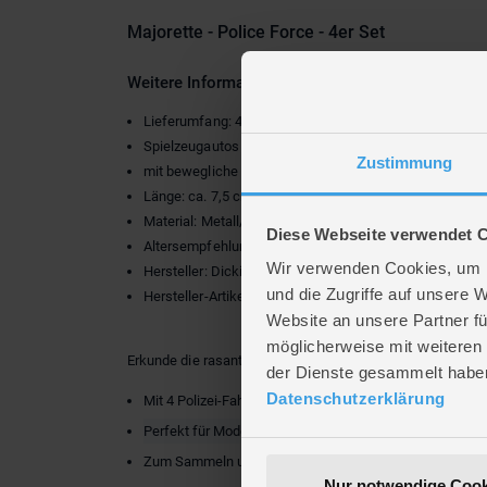
Majorette - Police Force - 4er Set
Weitere Informationen zum Geschenkset - Police
Lieferumfang: 4-teiliges Geschenkset mit Polizeifahrz
Spielzeugautos aus Metall mit Freilauf
Zustimmung
mit bewegliche Teile
Länge: ca. 7,5 cm
Material: Metall/Kunststoff
Diese Webseite verwendet 
Altersempfehlung: ab 3 Jahren
Wir verwenden Cookies, um I
Hersteller: Dickie
und die Zugriffe auf unsere 
Hersteller-Artikelnr.: 212053188
Website an unsere Partner fü
möglicherweise mit weiteren
Erkunde die rasante Welt der
Spielzeugautos
und bringe a
der Dienste gesammelt habe
Datenschutzerklärung
Mit 4 Polizei-Fahrzeugen
Perfekt für Modellauto-Liebhaber
Zum Sammeln und Spielen
Nur notwendige Cook