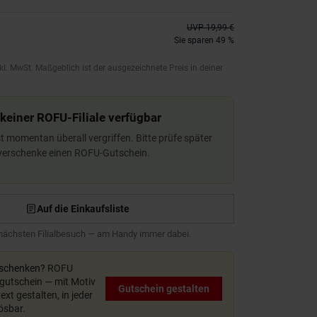
UVP
19,99 €
Sie sparen 49 %
kl. MwSt. Maßgeblich ist der ausgezeichnete Preis in deiner
 keiner ROFU-Filiale verfügbar
ist momentan überall vergriffen. Bitte prüfe später
 verschenke einen ROFU-Gutschein.
Auf die Einkaufsliste
 nächsten Filialbesuch — am Handy immer dabei.
rschenken?
ROFU
utschein — mit Motiv
Gutschein gestalten
xt gestalten, in jeder
lösbar.