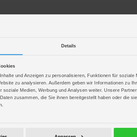
 Force von Majorette:
eugen
Details
Cookies
nhalte und Anzeigen zu personalisieren, Funktionen für soziale
Website zu analysieren. Außerdem geben wir Informationen zu I
r soziale Medien, Werbung und Analysen weiter. Unsere Partner
 Daten zusammen, die Sie ihnen bereitgestellt haben oder die s
ufregenden Fahrspaß ins Kinderzimmer.
n.
ies
Anpassen