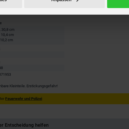
re
. 30,8 cm
. 10,4 cm
 10,2 cm
e
e
88
071953
hbare Kleinteile. Erstickungsgefahr!
nter
Feuerwehr und Polizei
er Entscheidung helfen