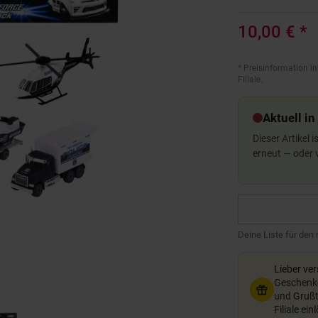
10,00 €
*
*
Preisinformation in
Filiale.
Aktuell in
Dieser Artikel 
erneut — oder
Deine Liste für den
Lieber ve
Geschenkg
und Grußte
Filiale ein