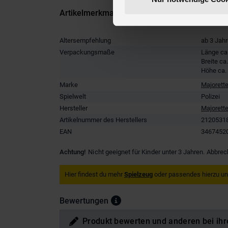
Artikelmerkmale
Altersempfehlung
ab 3 Jah
Verpackungsmaße
Länge ca
Breite ca
Höhe ca.
Marke
Majorett
Spielwelt
Polizei
Hersteller
Majorett
Artikelnummer des Herstellers
2120531
EAN
3467452
Achtung!
Nicht geeignet für Kinder unter 3 Jahren. Abbrec
Hier findest du mehr
Spielzeug
oder passendes hierzu u
Bewertungen
Produkt bewerten und anderen bei ihr