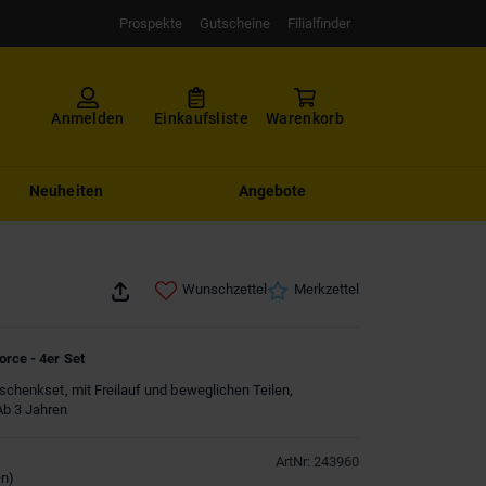
Prospekte
Gutscheine
Filialfinder
Anmelden
Einkaufsliste
Warenkorb
Neuheiten
Angebote
Wunschzettel
Merkzettel
orce - 4er Set
eschenkset, mit Freilauf und beweglichen Teilen,
Ab 3 Jahren
ArtNr
:
243960
en
)