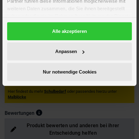
Partner führen diese Informationen möglicherweise mit
weiteren Daten zusammen, die Sie ihnen bereitgestellt
Altersempfehlung
ab 3 Jahre
haben oder die sie im Rahmen Ihrer Nutzung der Dienste
Verpackungsmaße
Länge ca. 26,6 cm
gesammelt haben.
Breite ca. 15 cm
Höhe ca. 2,1 cm
Datenschutzerklärung
Alle akzeptieren
Marke
Jumbo
Hersteller
Jumbo
Anpassen
Artikelnummer des Herstellers
1004399
EAN
5011979565877
Nur notwendige Cookies
Achtung!
Nicht geeignet für Kinder unter 3 Jahren. Erstickungsgefahr
durch abbrechbare, verschluckbare Kleinteile.
Hier findest du mehr
Schulbedarf
oder passendes hierzu unter
Malblöcke
Bewertungen
Produkt bewerten und anderen bei ihrer
Entscheidung helfen