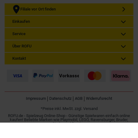
Filiale vor Ort finden
Einkaufen
Service
Über ROFU
Kontakt
Impressum
Datenschutz
AGB
Widerrufsrecht
*Preise inkl. MwSt. zzgl. Versand
ROFU.de - Spielzeug Online-Shop - Günstige Spielwaren einfach online
kaufen! Beliebte Marken wie Playmobil, LEGO, Ravensburger, Bruder,
Simba und Besttoy.
Spielzeug online kaufen | Günstig im Internet bestellen