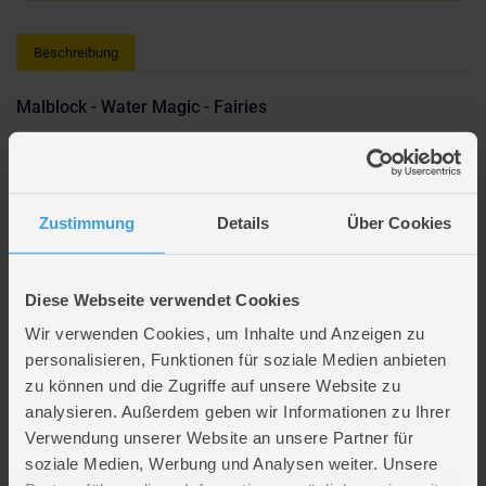
Beschreibung
Malblock - Water Magic - Fairies
Lieferumfang: 1 Malblock mit 6 wiederverwendbaren Bildern und
Wasserstift
Feen-Design
Zustimmung
Details
Über Cookies
Der Stift wird mit Wasser gefüllt
Durch das Bemalen mit dem Wasserstift werden die Feen-Bilder
sichtbar
Später verschwinden die Bilder, um sie wieder von Neuem bemalen zu
Diese Webseite verwendet Cookies
können
Wir verwenden Cookies, um Inhalte und Anzeigen zu
Altersempfehlung: ab 3 Jahren
personalisieren, Funktionen für soziale Medien anbieten
Hersteller: Jumbo
zu können und die Zugriffe auf unsere Website zu
Hersteller-Artikelnr.: 1004399
analysieren. Außerdem geben wir Informationen zu Ihrer
Verwendung unserer Website an unsere Partner für
soziale Medien, Werbung und Analysen weiter. Unsere
Artikelmerkmale