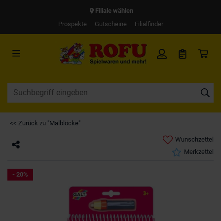
Filiale wählen
Prospekte
Gutscheine
Filialfinder
<< Zurück zu "Malblöcke"
Wunschzettel
Merkzettel
- 20%