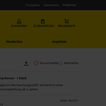
Prospekte
Gutscheine
Filialfinder
Anmelden
Einkaufsliste
Warenkorb
Neuheiten
Angebote
Wunschzettel
Merkzettel
Pop Reveal - 1 Stück
uppe im Überraschungsoutfit, versteckt in einer
ltersempfehlung: ab 4 Jahren
ArtNr
:
261477
en
)