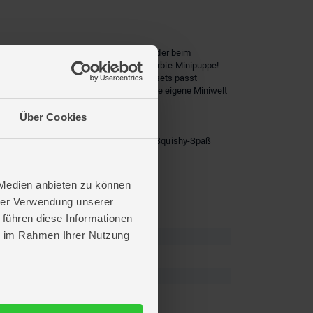
rbieLand Pop-Reveal-Puppen erwartet Kinder beim
ochern. Darunter verbirgt sich eine Barbie-Minipuppe!
 die genau zu den Mini-BarbieLand-Spielsets passt
se niedlichen Puppen zu sammeln, um ihre eigene Miniwelt
Über Cookies
 Miniformat zum Leben!
ckel abschrauben und mit dem Trinkhalm Squishy-Spaß
 separat erhältlich).
 Medien anbieten zu können
hrer Verwendung unserer
 führen diese Informationen
ie im Rahmen Ihrer Nutzung