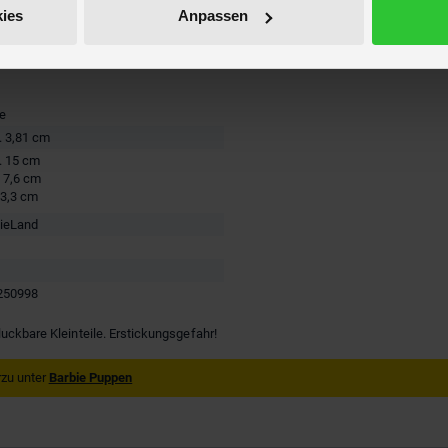
ies
Anpassen
re
. 3,81 cm
. 15 cm
. 7,6 cm
 3,3 cm
bieLand
250998
luckbare Kleinteile. Erstickungsgefahr!
zu unter
Barbie Puppen