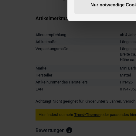
Nur notwendige Cook
Artikelmerkmale
Altersempfehlung
ab 4 Jah
Artikelmaße
Länge ca
Verpackungsmaße
Länge ca
Breite ca
Höhe ca.
Marke
Mini Bar
Hersteller
Mattel
Artikelnummer des Herstellers
HYM26
EAN
0194735
Achtung!
Nicht geeignet für Kinder unter 3 Jahren. Versch
Hier findest du mehr
Trend-Themen
oder passendes hier
Bewertungen