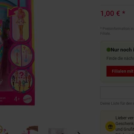
1,00 €
*
*
Preisinformation in
Filiale.
Nur noch i
Finde die näch
Filialen mi
Deine Liste für den
Lieber ve
Geschenkg
und Grußte