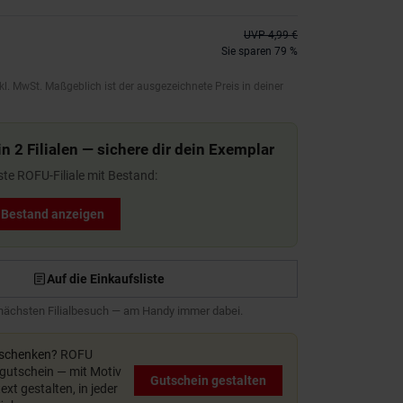
UVP
4,99 €
Sie sparen 79 %
kl. MwSt. Maßgeblich ist der ausgezeichnete Preis in deiner
n 2 Filialen — sichere dir dein Exemplar
ste ROFU-Filiale mit Bestand:
t Bestand anzeigen
Auf die Einkaufsliste
 nächsten Filialbesuch — am Handy immer dabei.
rschenken?
ROFU
utschein — mit Motiv
Gutschein gestalten
xt gestalten, in jeder