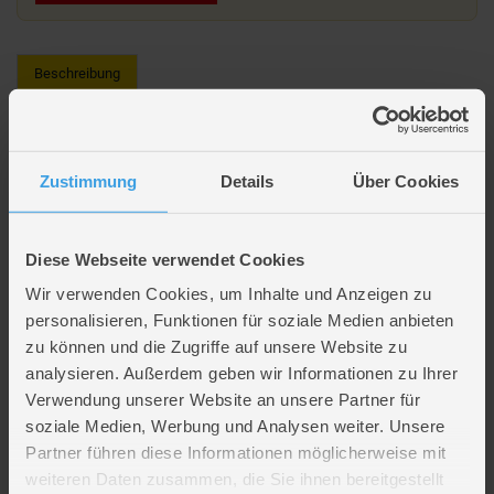
Beschreibung
Monster High - Schminketui
Setze dein inneres Fashion Monster frei und kreiere gruselig schöne
Zustimmung
Details
Über Cookies
Looks in deinem eigenem Stil.
Inhalt: 2 künstliche Nagelsets, 2 Haarklammern, 2 Haarverlängerungen,
Nagelsticker, 2 Gesichtsstempel und 3 Ghoul-Stationen mit mehreren
Diese Webseite verwendet Cookies
Ebenen.
Wir verwenden Cookies, um Inhalte und Anzeigen zu
Lieferumfang: 1 Schminkset
personalisieren, Funktionen für soziale Medien anbieten
Altersempfehlung: Ab 6 Jahren
zu können und die Zugriffe auf unsere Website zu
analysieren. Außerdem geben wir Informationen zu Ihrer
Artikelmerkmale
Verwendung unserer Website an unsere Partner für
soziale Medien, Werbung und Analysen weiter. Unsere
Altersempfehlung
ab 6 Jahre
Partner führen diese Informationen möglicherweise mit
Verpackungsmaße
Länge ca. 30,2 cm
weiteren Daten zusammen, die Sie ihnen bereitgestellt
Breite ca. 29,6 cm