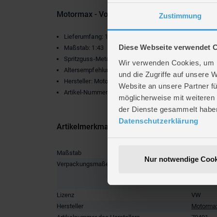
Motormax - Volkswagen Golf A7 GTI Einsatzwa
Zustimmung
Lieferumfang: 1 x Ford Mustang Mach I 1971
Diese Webseite verwendet 
Maßstab: 1:43
Spritzguss-Metall (Die-Cast Collection)
Wir verwenden Cookies, um I
Altersempfehlung: ab 3 Jahren
und die Zugriffe auf unsere 
Hersteller: Motormax
Website an unsere Partner fü
Artikel-Nummer: 72083
möglicherweise mit weiteren
der Dienste gesammelt habe
Datenschutzerklärung
Artikelmerkmale
Maßstab
1:43
Nur notwendige Cook
Verpackungsmaße
Länge ca
Breite ca
Höhe ca.
Lizenz
VW
Hersteller
Motorma