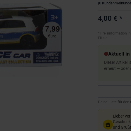
(
0
Kundenmeinung
4,00 €
*
*
Preisinformation in
Filiale.
Aktuell in
Dieser Artikel 
erneut — oder
Deine Liste für den
Lieber ve
Geschenkg
und Grußte