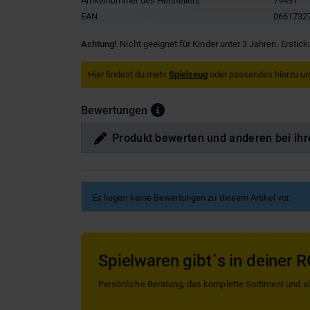
Artikelnummer des Herstellers
79491
EAN
0661732
Achtung!
Nicht geeignet für Kinder unter 3 Jahren. Erstic
Hier findest du mehr
Spielzeug
oder passendes hierzu u
Bewertungen
Produkt bewerten und anderen bei ihr
Es liegen keine Bewertungen zu diesem Artikel vor.
Spielwaren gibt´s in deiner R
Persönliche Beratung, das komplette Sortiment und alle