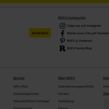
ROFU Community
Folge uns auf Instagram
Anmelden
Werde unser Fan auf Faceboo
ROFU @ Pinterest
ROFU Family Blog
Service
Über ROFU
Kon
Hilfe (FAQ)
Unternehmensgeschichte
Kon
Zah
Geburtstagskisten
Karriere
Verkaufsoffene Sonntage
Ausbildung
Gewinnspiele
Presse