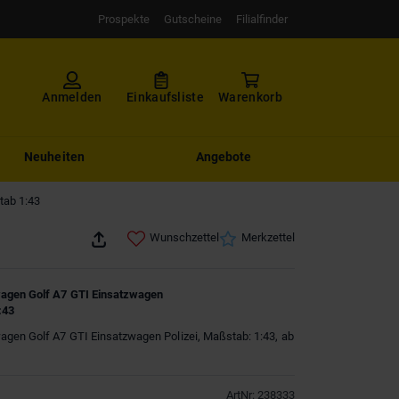
Prospekte
Gutscheine
Filialfinder
Anmelden
Einkaufsliste
Warenkorb
Neuheiten
Angebote
tab 1:43
Wunschzettel
Merkzettel
agen Golf A7 GTI Einsatzwagen
:43
agen Golf A7 GTI Einsatzwagen Polizei, Maßstab: 1:43, ab
ArtNr
:
238333