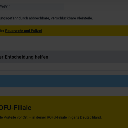
794911
kungsgefahr durch abbrechbare, verschluckbare Kleinteile.
nter
Feuerwehr und Polizei
er Entscheidung helfen
OFU-Filiale
 Vorteile vor Ort — in deiner ROFU-Filiale in ganz Deutschland.