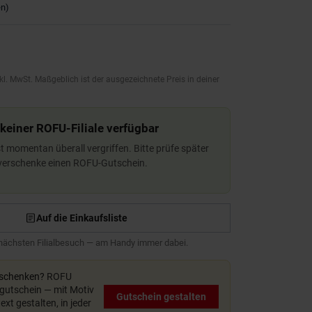
en
)
kl. MwSt. Maßgeblich ist der ausgezeichnete Preis in deiner
 keiner ROFU-Filiale verfügbar
ist momentan überall vergriffen. Bitte prüfe später
 verschenke einen ROFU-Gutschein.
Auf die Einkaufsliste
 nächsten Filialbesuch — am Handy immer dabei.
rschenken?
ROFU
utschein — mit Motiv
Gutschein gestalten
xt gestalten, in jeder