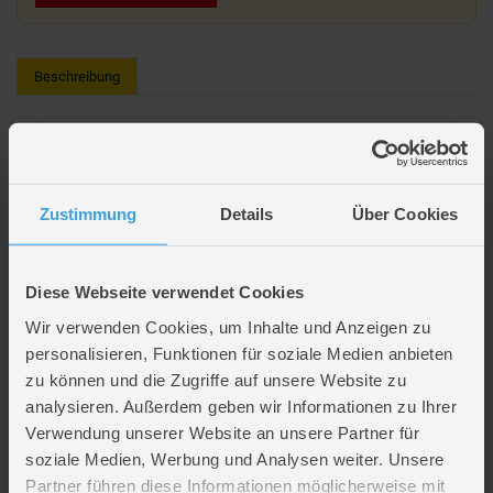
Beschreibung
Outdoor-Mandala Designer
Mit diesem Pflasterkreide-Set inklusive Schablone können Sie ein
schönes Mandala an die Wand oder auf den Gehweg malen. Das
Zustimmung
Details
Über Cookies
Mandala-Werk kann bis zu 57 Zentimeter groß werden und mit Figuren
aus der Schablone gefüllt werden. Verwandeln Sie Ihre Straße oder Ihren
Garten in ein buntes Spektakel!
Bürgersteig Kreide Mandala. Das Set enthält ein Mandala mit einem
Diese Webseite verwendet Cookies
Durchmesser von 56 Zentimetern und sechs verschiedenen Farbkreide.
Wir verwenden Cookies, um Inhalte und Anzeigen zu
Lieferumfang
personalisieren, Funktionen für soziale Medien anbieten
zu können und die Zugriffe auf unsere Website zu
analysieren. Außerdem geben wir Informationen zu Ihrer
Artikelmerkmale
Verwendung unserer Website an unsere Partner für
soziale Medien, Werbung und Analysen weiter. Unsere
Partner führen diese Informationen möglicherweise mit
Farbe
multicolor