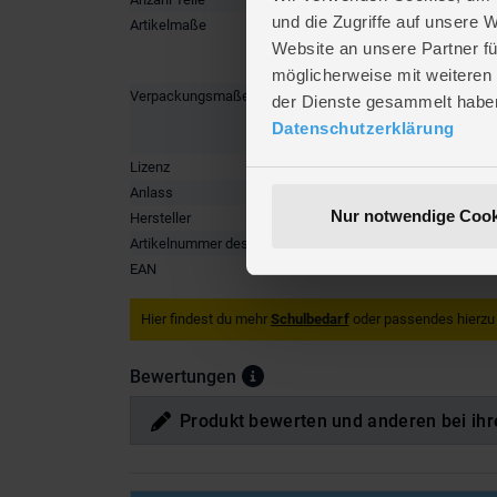
und die Zugriffe auf unsere 
Artikelmaße
Länge ca
Breite ca
Website an unsere Partner fü
Höhe ca.
möglicherweise mit weiteren
Verpackungsmaße
Länge ca
der Dienste gesammelt habe
Breite ca
Datenschutzerklärung
Höhe ca.
Lizenz
Pokémo
Anlass
Einschul
Nur notwendige Cook
Hersteller
La Plume
Artikelnummer des Herstellers
251POK
EAN
3701638
Hier findest du mehr
Schulbedarf
oder passendes hierzu
Bewertungen
Produkt bewerten und anderen bei ihr