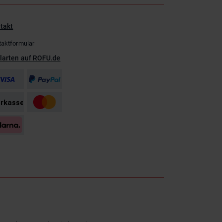
takt
taktformular
larten auf ROFU.de