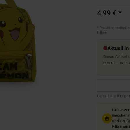
4,99 €
*
*
Preisinformation in
Filiale.
Aktuell in
Dieser Artikel 
erneut — oder
Deine Liste für den
Lieber ve
Geschenkg
und Grußte
Filiale ein