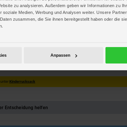
Website zu analysieren. Außerdem geben wir Informationen zu I
. 9,5 cm
. 11 cm
r soziale Medien, Werbung und Analysen weiter. Unsere Partner
 3,5 cm
 Daten zusammen, die Sie ihnen bereitgestellt haben oder die s
. 7 cm
n.
. 9,5 cm
 3 cm
n
ung
ies
Anpassen
 Doree SAS
201MIN
733694
 unter
Kinderrucksack
er Entscheidung helfen