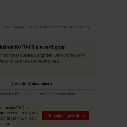
kl. MwSt. Maßgeblich ist der ausgezeichnete Preis in deiner
 keiner ROFU-Filiale verfügbar
ist momentan überall vergriffen. Bitte prüfe später
 verschenke einen ROFU-Gutschein.
Auf die Einkaufsliste
 nächsten Filialbesuch — am Handy immer dabei.
rschenken?
ROFU
utschein — mit Motiv
Gutschein gestalten
xt gestalten, in jeder
lösbar.