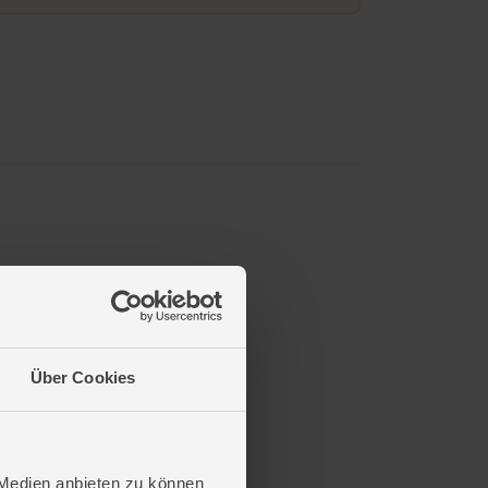
Über Cookies
 Medien anbieten zu können