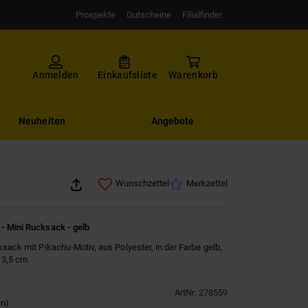
Prospekte
Gutscheine
Filialfinder
Anmelden
Einkaufsliste
Warenkorb
Neuheiten
Angebote
Wunschzettel
Merkzettel
- Mini Rucksack - gelb
ksack mit Pikachu-Motiv, aus Polyester, in der Farbe gelb,
x 3,5 cm
ArtNr
:
278559
en
)