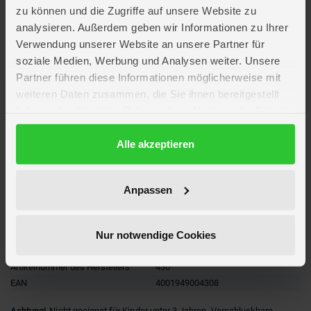
zu können und die Zugriffe auf unsere Website zu
analysieren. Außerdem geben wir Informationen zu Ihrer
Lieferumfang
Verwendung unserer Website an unsere Partner für
soziale Medien, Werbung und Analysen weiter. Unsere
Artikelmerkmale
Partner führen diese Informationen möglicherweise mit
weiteren Daten zusammen, die Sie ihnen bereitgestellt
haben oder die sie im Rahmen Ihrer Nutzung der Dienste
Material
Polyurethan
gesammelt haben.
Altersempfehlung
ab 3 Jahre
Anzahl Teile
4
Datenschutzerklärung
Alle akzeptieren
Verpackungsmaße
Länge ca. 25,8 cm
Breite ca. 15,9 cm
Höhe ca. 3,8 cm
Anpassen
Marke
Heless
Lizenz
Prinzessin Lillifee
Nur notwendige Cookies
Spielwelt
Prinzessin
Hersteller
Heless
Artikelnummer des Herstellers
430
EAN
4001949004308
Achtung!
Nicht geeignet für Kinder unter 3 Jahren. Verschluckbare