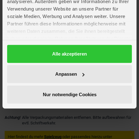
analysieren. Außerdem geben wir Informationen zu Ihrer
Lieferumfang
Verwendung unserer Website an unsere Partner für
soziale Medien, Werbung und Analysen weiter. Unsere
Partner führen diese Informationen möglicherweise mit
Artikelmerkmale
weiteren Daten zusammen, die Sie ihnen bereitgestellt
haben oder die sie im Rahmen Ihrer Nutzung der Dienste
Farbe
Multicolor
gesammelt haben.
Material
Polyester
Datenschutzerklärung
Alle akzeptieren
Altersempfehlung
ab 18 Monate
Verpackungsmaße
Länge ca. 32 cm
Breite ca. 38,5 cm
Anpassen
Höhe ca. 2 cm
Marke
Heless
Hersteller
Heless
Nur notwendige Cookies
Artikelnummer des Herstellers
2677
EAN
4001949026775
Achtung!
Alle Verpackungsmaterialien entfernen. Bitte aufbewahren für
evtl. Schriftverkehr.
Hier findest du mehr
Spielzeug
oder passendes hierzu unter