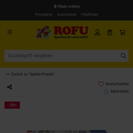
Filiale wählen
Prospekte
Gutscheine
Filialfinder
<< Zurück zu "Spiele+Puzzle"
Wunschzettel
Merkzettel
- 23%