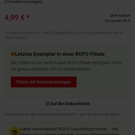
(
0
Kundenmeinungen
)
4,99 €
*
UVP
14,90 €
Sie sparen 66 %
*
Preisinformation inkl. MwSt. Maßgeblich ist der ausgezeichnete Preis in
deiner Filiale.
Letztes Exemplar in einer ROFU-Filiale
Der Artikel ist nur noch in einer ROFU-Filiale verfügbar. Prüfe
die genaue Standort-Info im Filialen-Modal.
Filiale mit Bestand anzeigen
Auf die Einkaufsliste
Deine Liste für den nächsten Filialbesuch — am Handy immer dabei.
Lieber verschenken?
ROFU Geschenkgutschein — mit
Motiv und Grußtext gestalten, in jeder Filiale einlösbar.