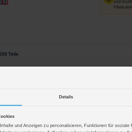
und Grußte
Filiale ein
200 Teile
ken Motiven und unterschiedlichen Teile-Anzahlen – perfekt für Anfänger und kl
Details
Cookies
re
nhalte und Anzeigen zu personalisieren, Funktionen für soziale