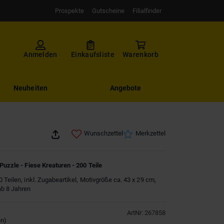
Prospekte
Gutscheine
Filialfinder
Anmelden
Einkaufsliste
Warenkorb
Neuheiten
Angebote
Wunschzettel
Merkzettel
 Puzzle - Fiese Kreaturen - 200 Teile
 Teilen, inkl. Zugabeartikel, Motivgröße ca. 43 x 29 cm,
ab 8 Jahren
ArtNr
:
267858
en
)