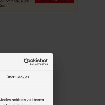
xt gestalten, in jeder
lösbar.
eine Puzzle-Profis.
Über Cookies
 Medien anbieten zu können