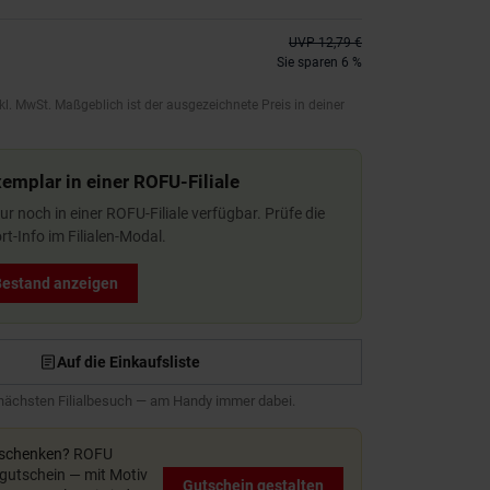
UVP
12,79 €
Sie sparen 6 %
kl. MwSt. Maßgeblich ist der ausgezeichnete Preis in deiner
xemplar in einer ROFU-Filiale
 nur noch in einer ROFU-Filiale verfügbar. Prüfe die
t-Info im Filialen-Modal.
 Bestand anzeigen
Auf die Einkaufsliste
 nächsten Filialbesuch — am Handy immer dabei.
rschenken?
ROFU
utschein — mit Motiv
Gutschein gestalten