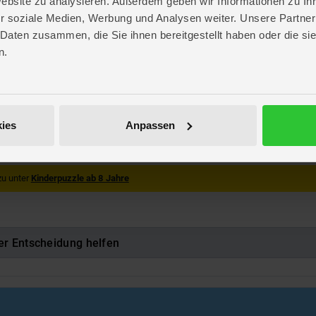
Website zu analysieren. Außerdem geben wir Informationen zu I
. 19,2 cm
r soziale Medien, Werbung und Analysen weiter. Unsere Partner
. 43,2 cm
 Daten zusammen, die Sie ihnen bereitgestellt haben oder die s
 3,8 cm
n.
Spiele
Spiele
565664
ies
Anpassen
luckbare Kleinteile. Erstickungsgefahr!
zu unter
Kinderpuzzle ab 8 Jahre
er Entscheidung helfen