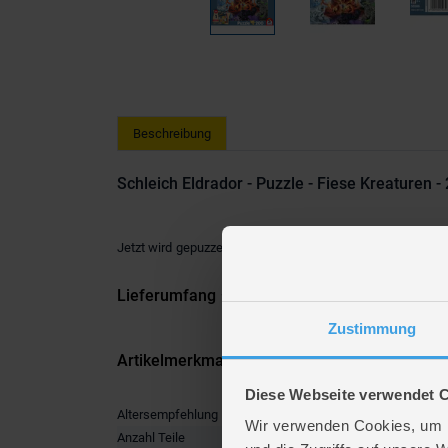
Beschreibung
Schleich Eldrador - Puzzle - Fiese Kreaturen - 
Jetzt wird gepuzzelt! Entdecke tolle
Kinderpuzzle
mit star
Lieferumfang
Zustimmung
Artikelmerkmale
Diese Webseite verwendet 
Altersempfehlung
ab 8 Jah
Wir verwenden Cookies, um I
Anzahl Teile
200