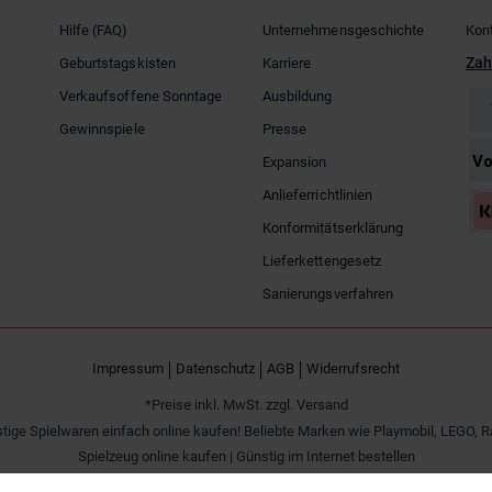
Hilfe (FAQ)
Unternehmensgeschichte
Kon
Zah
Geburtstagskisten
Karriere
Verkaufsoffene Sonntage
Ausbildung
Gewinnspiele
Presse
Expansion
Anlieferrichtlinien
Konformitätserklärung
Lieferkettengesetz
Sanierungsverfahren
Impressum
Datenschutz
AGB
Widerrufsrecht
*Preise inkl. MwSt. zzgl. Versand
tige Spielwaren einfach online kaufen! Beliebte Marken wie Playmobil, LEGO, R
Spielzeug online kaufen | Günstig im Internet bestellen