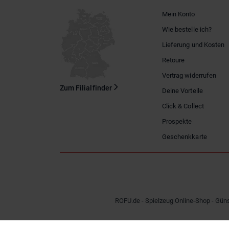
Mein Konto
Wie bestelle ich?
Lieferung und Kosten
Retoure
Vertrag widerrufen
Zum Filialfinder
Deine Vorteile
Click & Collect
Prospekte
Geschenkkarte
ROFU.de - Spielzeug Online-Shop - Güns