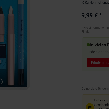
(
0
Kundenmeinung
9,99 €
*
*
Preisinformation in
Filiale.
In vielen 
Finde die näch
Filialen mi
Deine Liste für den
Lieber ve
Geschenkg