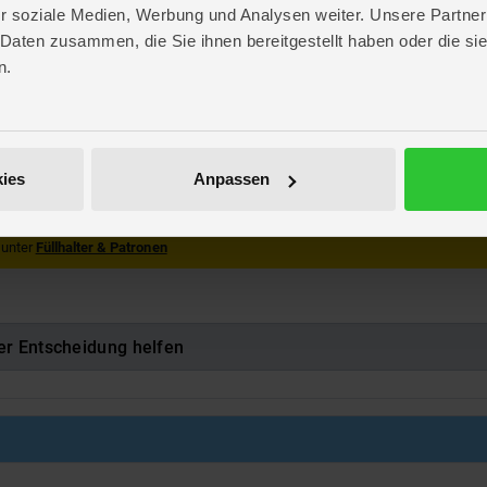
. 9,8 cm
r soziale Medien, Werbung und Analysen weiter. Unsere Partner
. 19 cm
 Daten zusammen, die Sie ihnen bereitgestellt haben oder die s
 2,3 cm
n.
r
r
136541
ies
Anpassen
luckbare Kleinteile. Erstickungsgefahr!
 unter
Füllhalter & Patronen
er Entscheidung helfen