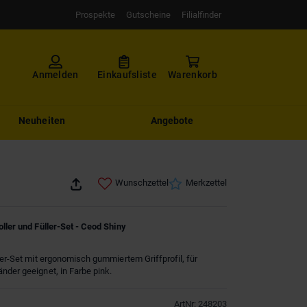
Prospekte
Gutscheine
Filialfinder
Anmelden
Einkaufsliste
Warenkorb
Neuheiten
Angebote
Wunschzettel
Merkzettel
oller und Füller-Set - Ceod Shiny
ller-Set mit ergonomisch gummiertem Griffprofil, für
nder geeignet, in Farbe pink.
ArtNr
:
248203