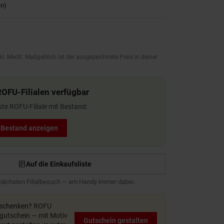
en
)
kl. MwSt. Maßgeblich ist der ausgezeichnete Preis in deiner
ROFU-Filialen verfügbar
ste ROFU-Filiale mit Bestand:
t Bestand anzeigen
Auf die Einkaufsliste
 nächsten Filialbesuch — am Handy immer dabei.
rschenken?
ROFU
utschein — mit Motiv
Gutschein gestalten