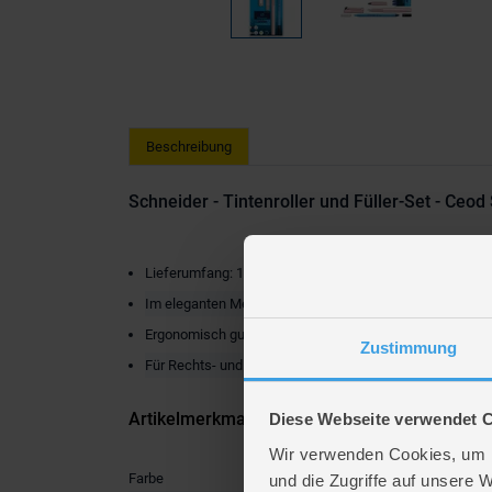
Beschreibung
Schneider - Tintenroller und Füller-Set - Ceo
Lieferumfang: 1 x Tintenroller und Füller Set
Im eleganten Metallic-Look
Ergonomisch gummiertes Griffprofil
Zustimmung
Für Rechts- und Linkshänder geeignet
Artikelmerkmale
Diese Webseite verwendet 
Wir verwenden Cookies, um I
Farbe
pink
und die Zugriffe auf unsere 