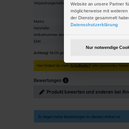
Verpackungsmaße
Länge ca
Website an unsere Partner fü
Breite ca
möglicherweise mit weiteren
Höhe ca.
der Dienste gesammelt habe
Marke
Schneide
Datenschutzerklärung
Hersteller
Schneide
Artikelnummer des Herstellers
50-74869
EAN
4004675
Nur notwendige Cook
Achtung!
Nicht geeignet für Kinder unter 3 Jahren. Versch
Hier findest du mehr
Schulbedarf
oder passendes hierzu
Bewertungen
Produkt bewerten und anderen bei ihr
Es liegen keine Bewertungen zu diesem Artikel vor.