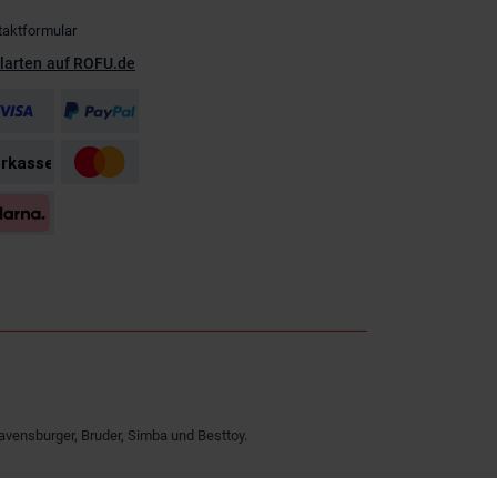
taktformular
larten auf ROFU.de
avensburger, Bruder, Simba und Besttoy.