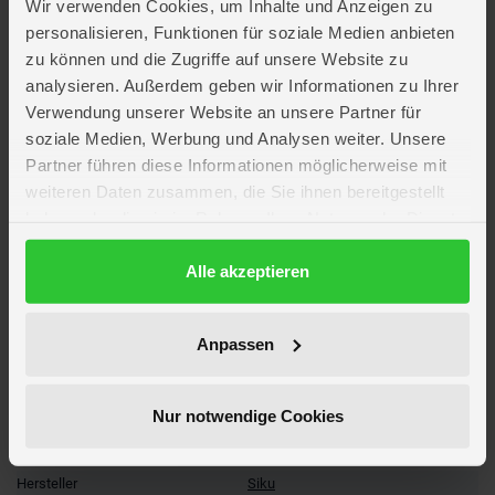
somit für sicheren und langanhaltenden Spielspaß. Damit diese
Wir verwenden Cookies, um Inhalte und Anzeigen zu
Anforderungen erfüllt werden können, werden SIKU Spielzeugmodelle
personalisieren, Funktionen für soziale Medien anbieten
fast ausschließlich aus Zink gefertigt. Dies macht sie robust und
zu können und die Zugriffe auf unsere Website zu
widerstandsfähig und erlaubt somit ein realistisches nachspielen.
analysieren. Außerdem geben wir Informationen zu Ihrer
Maße: 14,5 x 5,3 x 7,2
Verwendung unserer Website an unsere Partner für
Material: Zink-Druckguß mit Kunststoffteilen
soziale Medien, Werbung und Analysen weiter. Unsere
Hersteller: Siku
Partner führen diese Informationen möglicherweise mit
Herstellerartikelnummer: 1874
weiteren Daten zusammen, die Sie ihnen bereitgestellt
Kategorie: Siku Super, Baustelle
haben oder die sie im Rahmen Ihrer Nutzung der Dienste
gesammelt haben.
Datenschutzerklärung
Alle akzeptieren
Artikelmerkmale
Anpassen
Altersempfehlung
ab 3 Jahre
Verpackungsmaße
Länge ca. 26,4 cm
Breite ca. 7,6 cm
Nur notwendige Cookies
Höhe ca. 6,1 cm
Marke
Siku
Hersteller
Siku