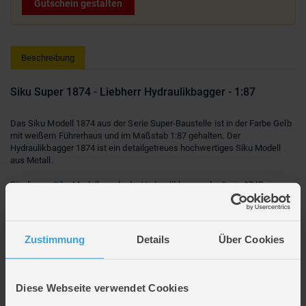
Gutschein gestalten
Beschreibung
Siku Super 1874 - Liebherr Hydraulikbagger - 1:87
Das Siku Modell 1874 aus der Serie Super-Baustelle ist in der Farbe Gelb
mit weißem Führerhaus und im Maßstab 1:87 gehalten. Der
Hydraulikbagger 1874 ist ein detailgetreues hochwertiges Siku Modell
aus Metall.
Für dieses
Siku
Modell wurde der Hydraulikbagger der Serie 974B von
Liebherr als Vorbild genommen. Das fast komplett aus Metall
bestehende Fahrzeug ist mit beweglichen Kunststoff-Ketten
ausgestattet. Das Maschinenhaus ist mit beweglichem Baggerarm und
Schaufel ist um 360 Grad drehbar und originalgetreu bedruckt.
Zustimmung
Details
Über Cookies
Dieses stabile und in liebevoller detailgetreuer Kleinarbeit erstellte Bagger
Modell eignet sich sowohl für Kinder als auch für Liebhaber. Natürlich
wurde der Bagger 1874 mit den höchsten Qualitäts- und
Sicherheitsansprüchen von der Firma Siku hergestellt.
Diese Webseite verwendet Cookies
Siku Spielzeugmodelle sind frei von Weichmachern und PVC und sorgen