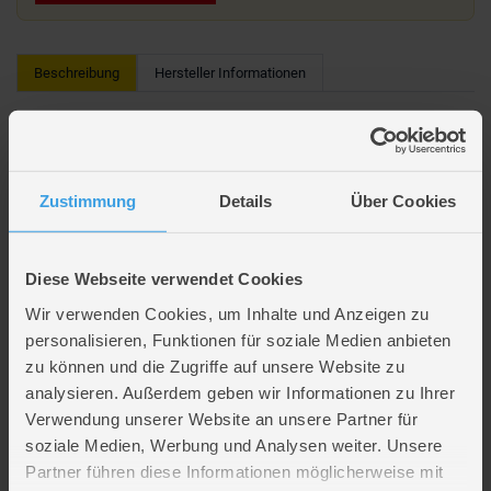
Beschreibung
Hersteller Informationen
Sonic - Sammelfigur - Welle 1 - 1 Stück
In verschiedenen Varianten erhältlich (leider nicht auswählbar)
Zustimmung
Details
Über Cookies
Lieferumfang
Diese Webseite verwendet Cookies
Wir verwenden Cookies, um Inhalte und Anzeigen zu
Artikelmerkmale
personalisieren, Funktionen für soziale Medien anbieten
zu können und die Zugriffe auf unsere Website zu
Farbe
multicolor
analysieren. Außerdem geben wir Informationen zu Ihrer
Material
Metall
Verwendung unserer Website an unsere Partner für
Altersempfehlung
ab 3 Jahre
soziale Medien, Werbung und Analysen weiter. Unsere
Verpackungsmaße
Länge ca. 10,1 cm
Partner führen diese Informationen möglicherweise mit
Breite ca. 13,7 cm