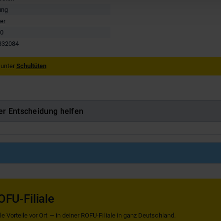
ung
er
0
332084
 unter
Schultüten
er Entscheidung helfen
OFU-Filiale
 Vorteile vor Ort — in deiner ROFU-Filiale in ganz Deutschland.