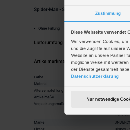
Spider-Man - Schultüte - ca. 70 cm
Zustimmung
Ohne Füllung
Diese Webseite verwendet 
Wir verwenden Cookies, um I
Lieferumfang
und die Zugriffe auf unsere 
Website an unsere Partner fü
Artikelmerkmale
möglicherweise mit weiteren
der Dienste gesammelt habe
Datenschutzerklärung
Farbe
multicolo
Material
Papier
Altersempfehlung
ab 6 Jah
Artikelmaße
Länge ca
Nur notwendige Cook
Verpackungsmaße
Länge ca
Breite ca
Höhe ca.
Marke
UNDERC
Lizenz
Disney - 