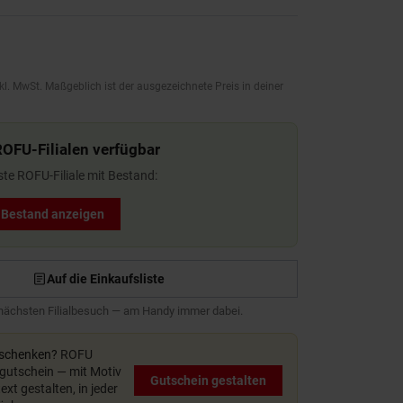
kl. MwSt. Maßgeblich ist der ausgezeichnete Preis in deiner
ROFU-Filialen verfügbar
ste ROFU-Filiale mit Bestand:
t Bestand anzeigen
Auf die Einkaufsliste
 nächsten Filialbesuch — am Handy immer dabei.
rschenken?
ROFU
utschein — mit Motiv
Gutschein gestalten
xt gestalten, in jeder