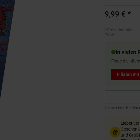
9,99 €
*
*
Preisinformation in
Filiale.
In vielen 
Finde die näch
Filialen mi
Deine Liste für den
Lieber ve
Geschenkg
und Grußte