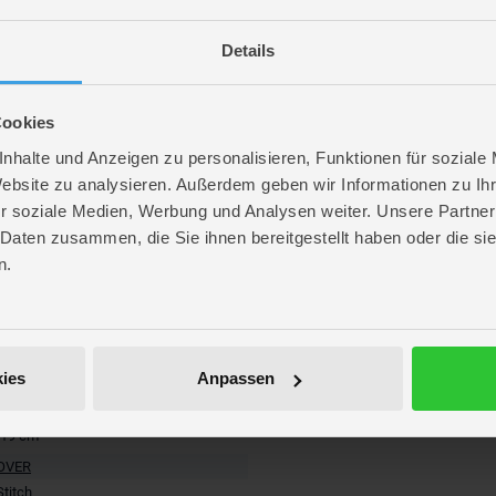
Details
Cookies
nhalte und Anzeigen zu personalisieren, Funktionen für soziale
Website zu analysieren. Außerdem geben wir Informationen zu I
r soziale Medien, Werbung und Analysen weiter. Unsere Partner
 Daten zusammen, die Sie ihnen bereitgestellt haben oder die s
n.
r
re
. 70 cm
ies
Anpassen
. 52 cm
. 19,3 cm
 19 cm
OVER
Stitch