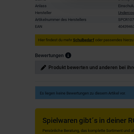
Anlass
Einschul
Hersteller
Undercov
Artikelnummer des Herstellers
SPCR107
EAN
4043946
Hier findest du mehr
Schulbedarf
oder passendes hierzu
Bewertungen
Produkt bewerten und anderen bei ihr
Es liegen keine Bewertungen zu diesem Artikel vor.
Spielwaren gibt´s in deiner R
Persönliche Beratung, das komplette Sortiment und alle