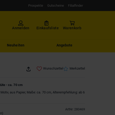
Prospekte
Gutscheine
Filialfinder
Anmelden
Einkaufsliste
Warenkorb
Neuheiten
Angebote
Wunschzettel
Merkzettel
üte - ca. 70 cm
h Motiv, aus Papier, Maße: ca. 70 cm, Alterempfehlung: ab 6
ArtNr
:
280469
en
)