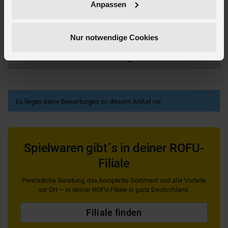
Anpassen
Bewertungen
Nur notwendige Cookies
Produkt bewerten und anderen bei ihrer
Entscheidung helfen
Es liegen keine Bewertungen zu diesem Artikel vor.
Spielwaren gibt´s in deiner ROFU-
Filiale
Persönliche Beratung, das komplette Sortiment und alle Vorteile
vor Ort — in deiner ROFU-Filiale in ganz Deutschland.
Filiale finden