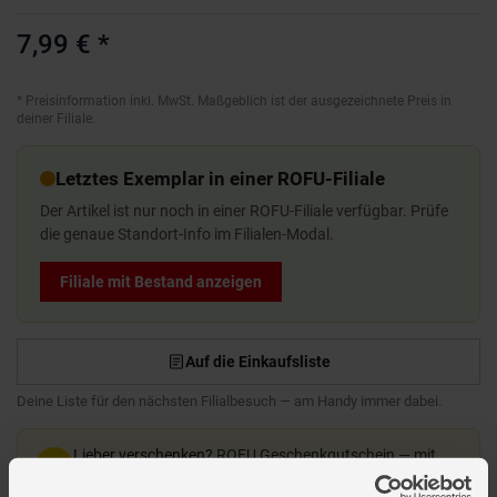
7,99 €
*
*
Preisinformation inkl. MwSt. Maßgeblich ist der ausgezeichnete Preis in
deiner Filiale.
Letztes Exemplar in einer ROFU-Filiale
Der Artikel ist nur noch in einer ROFU-Filiale verfügbar. Prüfe
die genaue Standort-Info im Filialen-Modal.
Filiale mit Bestand anzeigen
Auf die Einkaufsliste
Deine Liste für den nächsten Filialbesuch — am Handy immer dabei.
Lieber verschenken?
ROFU Geschenkgutschein — mit
Motiv und Grußtext gestalten, in jeder Filiale einlösbar.