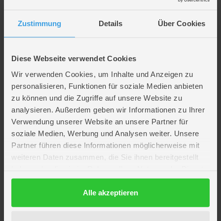
Gutschein gestalten
Zustimmung
Details
Über Cookies
Beschreibung
Diese Webseite verwendet Cookies
Besttoy - Raketen Launcher - 1 Stück
Wir verwenden Cookies, um Inhalte und Anzeigen zu
personalisieren, Funktionen für soziale Medien anbieten
zu können und die Zugriffe auf unsere Website zu
Artikelmerkmale
analysieren. Außerdem geben wir Informationen zu Ihrer
Verwendung unserer Website an unsere Partner für
Verpackungsmaße
Länge ca. 23 cm
soziale Medien, Werbung und Analysen weiter. Unsere
Breite ca. 8,7 cm
Partner führen diese Informationen möglicherweise mit
Höhe ca. 27,5 cm
weiteren Daten zusammen, die Sie ihnen bereitgestellt
Marke
BESTTOY
haben oder die sie im Rahmen Ihrer Nutzung der Dienste
Hersteller
Besttoy
gesammelt haben.
Artikelnummer des Herstellers
B 50528
Datenschutzerklärung
Alle akzeptieren
EAN
4016096505288
Hier findest du mehr
Spielzeug
oder passendes hierzu unter
BESTTOY